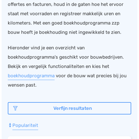
offertes en facturen, houd in de gaten hoe het ervoor
Documentmanagement
staat met voorraden en registreer makkelijk uren en
Projectmanagement
kilometers. Met een goed boekhoudprogramma zzp
Workflowmanagement
bouw hoeft je boekhouding niet ingewikkeld te zien.
Planning
Hieronder vind je een overzicht van
Werkbonnen
boekhoudprogramma's geschikt voor bouwbedrijven.
Rittenregistratie
Bekijk en vergelijk functionaliteiten en kies het
Webshop
boekhoudprogramma
voor de bouw wat precies bij jou
Kassa
wensen past.
Voorraadbeheer
ERP
Verfijn resultaten
Rapportage
PSP
Populariteit
Verlof en verzuim
HRM