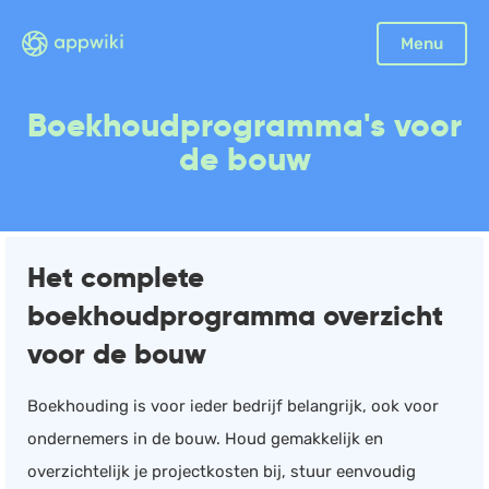
Sluiten
Menu
Boekhouding
Boekhoudprogramma's voor
Facturatie
de bouw
Aangifte
Bonnetjes
Debiteurenbeheer
Het complete
Incasso
boekhoudprogramma overzicht
Declaraties
voor de bouw
Scan en herken
CRM
Boekhouding is voor ieder bedrijf belangrijk, ook voor
Sales
ondernemers in de bouw. Houd gemakkelijk en
Urenregistratie
overzichtelijk je projectkosten bij, stuur eenvoudig
Offerte