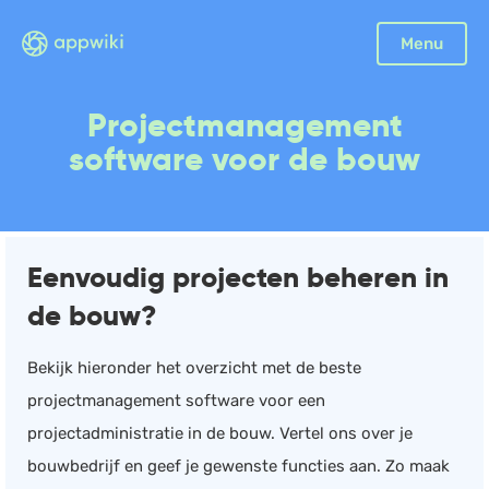
Sluiten
Menu
Boekhouding
Projectmanagement
Facturatie
software voor de bouw
Aangifte
Bonnetjes
Debiteurenbeheer
Eenvoudig projecten beheren in
Incasso
de bouw?
Declaraties
Scan en herken
Bekijk hieronder het overzicht met de beste
CRM
projectmanagement software voor een
Sales
projectadministratie in de bouw. Vertel ons over je
Urenregistratie
bouwbedrijf en geef je gewenste functies aan. Zo maak
Offerte