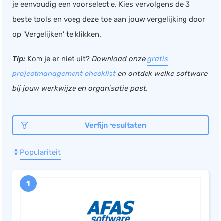
je eenvoudig een voorselectie. Kies vervolgens de 3
Documentmanagement
beste tools en voeg deze toe aan jouw vergelijking door
Projectmanagement
op 'Vergelijken' te klikken.
Workflowmanagement
Tip:
Kom je er niet uit?
Download onze
gratis
Planning
projectmanagement checklist
en ontdek welke software
Werkbonnen
bij jouw werkwijze en organisatie past.
Rittenregistratie
Webshop
Verfijn resultaten
Kassa
Voorraadbeheer
Populariteit
ERP
Rapportage
1
PSP
Verlof en verzuim
HRM