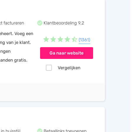
t factureren
Klantbeoordeling 9,2
beheert. Voeg een
(1361)
ng van je klant.
lingen
Ga naar website
anden gratis.
Vergelijken
n huisstijl
Betaallinks toevoegen