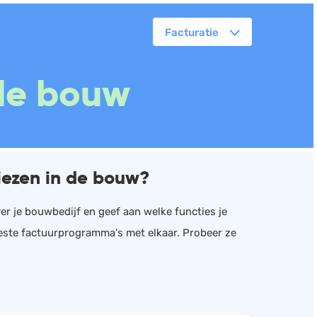
Facturatie
orkflowmanagement
 de bouw
lanning
erkbonnen
ittenregistratie
ebshop
iezen in de bouw?
assa
oorraadbeheer
er je bouwbedijf en geef aan welke functies je
beste factuurprogramma's met elkaar. Probeer ze