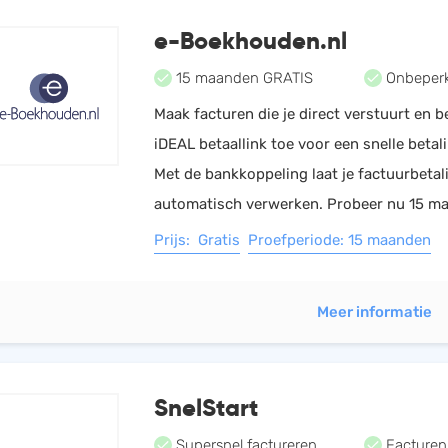
HRM
Helpdesk
e-Boekhouden.nl
Salarisadministratie
15 maanden GRATIS
Onbeperk
Website
Maak facturen die je direct verstuurt en 
iDEAL betaallink toe voor een snelle betali
Met de bankkoppeling laat je factuurbeta
automatisch verwerken. Probeer nu 15 ma
Prijs: Gratis
Proefperiode: 15 maanden
Meer informatie
SnelStart
Supersnel factureren
Facturen i