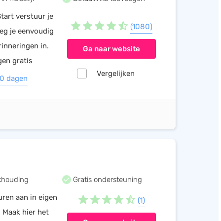
Start verstuur je
(1080)
oeg je eenvoudig
rinneringen in.
Ga naar website
gen gratis
Vergelijken
30 dagen
khouding
Gratis ondersteuning
uren aan in eigen
(1)
! Maak hier het