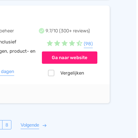
beheer
9.7/10 (300+ reviews)
nclusief
(98)
ngen, product- en
Ga naar website
0 dagen
Vergelijken
8
Volgende