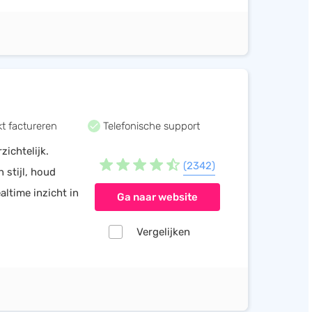
t factureren
Telefonische support
ichtelijk.
(2342)
 stijl, houd
altime inzicht in
Ga naar website
Vergelijken