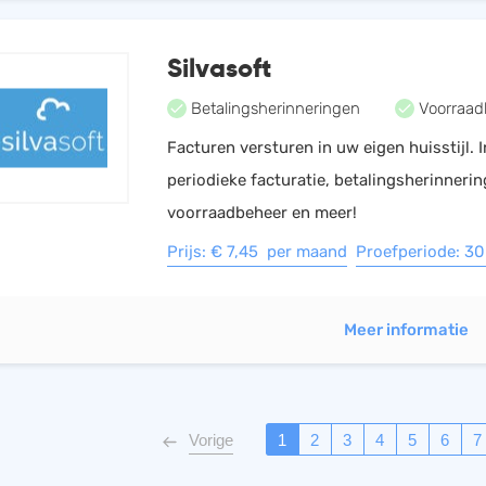
Silvasoft
Betalingsherinneringen
Voorraad
Facturen versturen in uw eigen huisstijl. I
periodieke facturatie, betalingsherinneri
voorraadbeheer en meer!
Prijs: € 7,45 per maand
Proefperiode: 3
Meer informatie
Vorige
1
2
3
4
5
6
7