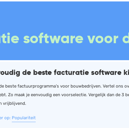
Boekhouding
Scan en herken
W
tie software voor
Facturatie
CRM
P
Aangifte
Sales
W
Bonnetjes
Urenregistratie
R
Debiteurenbeheer
Offerte
W
oudig de beste facturatie software k
Incasso
Documentmanagement
K
Declaraties
Projectmanagement
V
n de beste factuurprogramma's voor bouwbedrijven. Vertel ons ov
ebt. Zo maak je eenvoudig een voorselectie. Vergelijk dan de 3 
ERP
Marketing automation
n vrijblijvend.
Rapportage
Support
er op:
Populariteit
PSP
VoIP
Verlof en verzuim
Chat