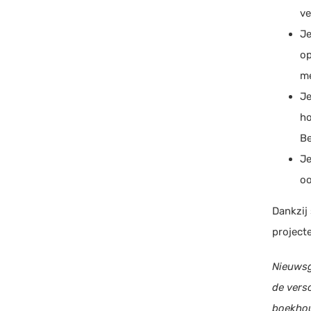
ve
Je
op
me
Je
ho
Be
Je
oo
Dankzij 
projecte
Nieuwsg
de vers
boekhou