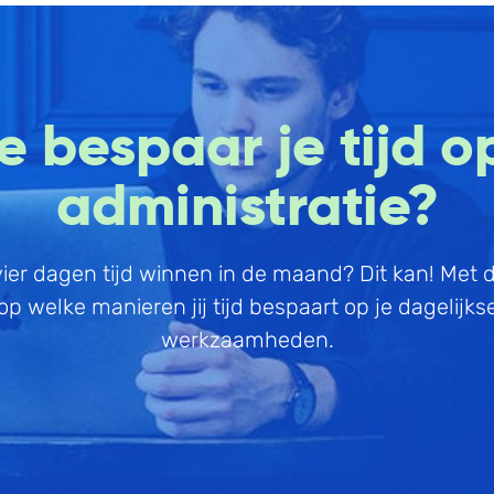
Boekhouding
Scan en herken
W
e bespaar je tijd op
Facturatie
CRM
P
administratie?
Aangifte
Sales
W
Bonnetjes
Urenregistratie
R
Debiteurenbeheer
Offerte
W
l vier dagen tijd winnen in de maand? Dit kan! Met
Incasso
Documentmanagement
K
op welke manieren jij tijd bespaart op je dagelijks
Declaraties
Projectmanagement
V
werkzaamheden.
ERP
Marketing automation
Rapportage
Support
PSP
VoIP
Verlof en verzuim
Chat