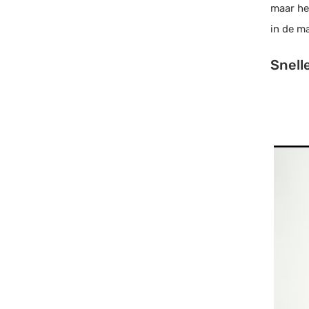
maar he
in de m
Snell