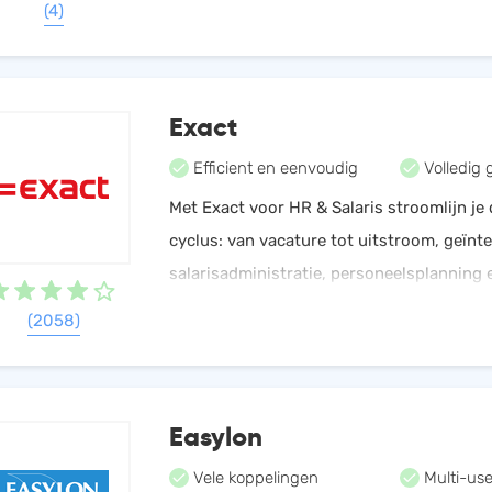
(4)
Exact
Efficient en eenvoudig
Volledig 
Met Exact voor HR & Salaris stroomlijn j
cyclus: van vacature tot uitstroom, geïnt
salarisadministratie, personeelsplanning
management. Betrek collega’s en bespaar t
(2058)
HR
Easylon
Vele koppelingen
Multi-use