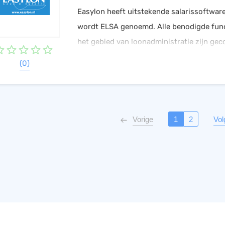
Easylon heeft uitstekende salarissoftwar
wordt ELSA genoemd. Alle benodigde func
het gebied van loonadministratie zijn ge
als belangrijkste uitgangspunt het gemak
(0)
Vorige
1
2
Vol