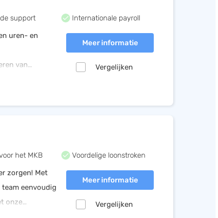
de support
Internationale payroll
en uren- en
Meer informatie
eren van
Vergelijken
rs eenvoudig
voor het MKB
Voordelige loonstroken
er zorgen! Met
Meer informatie
w team eenvoudig
et onze
Vergelijken
gen.