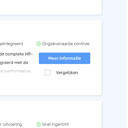
geintegreerd
Ongeëvenaarde controle
e de complete HR-
Meer informatie
egreerd met de
 en performance
Vergelijken
ijd en geld op je
r uitvoering
Snel ingericht