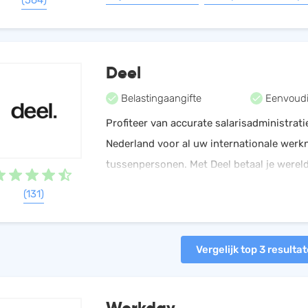
(564)
ontdek het gemak van Employes!
Deel
Belastingaangifte
Eenvoudi
Profiteer van accurate salarisadministrati
Nederland voor al uw internationale wer
tussenpersonen. Met Deel betaal je werel
een paar klikken, terwijl je blijft voldoen 
(131)
regelgeving.
Vergelijk top 3 resulta
Workday