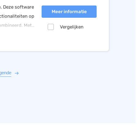
e. Deze software
Meer informatie
tionaliteiten op
combineerd. Met
Vergelijken
 en de eenvoud.
gende