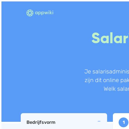
Salar
Je salarisadminis
zijn dit online p
Welk sala
Bedrijfsvorm
1