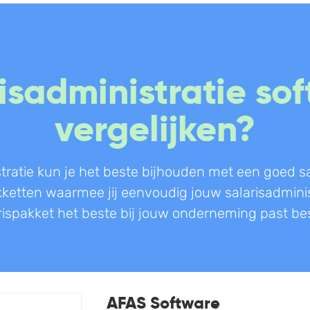
Boekhouding
Scan en herken
W
isadministratie so
Facturatie
CRM
P
vergelijken?
Aangifte
Sales
W
Bonnetjes
Urenregistratie
R
Debiteurenbeheer
Offerte
W
tratie kun je het beste bijhouden met een goed s
Incasso
Documentmanagement
K
akketten waarmee jij eenvoudig jouw salarisadmini
Declaraties
Projectmanagement
V
rispakket het beste bij jouw onderneming past besli
ERP
Marketing automation
Rapportage
Support
PSP
VoIP
AFAS Software
Verlof en verzuim
Chat