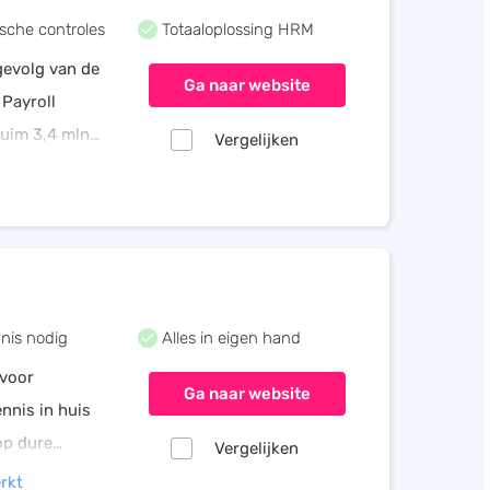
sche controles
Totaaloplossing HRM
gevolg van de
Ga naar website
 Payroll
Ruim 3,4 mln
Vergelijken
 AFAS. Jij
nis nodig
Alles in eigen hand
 voor
Ga naar website
nnis in huis
op dure
Vergelijken
 niet meer,
rkt