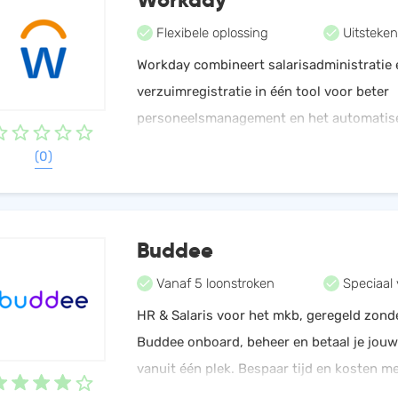
Flexibele oplossing
Uitsteken
Workday combineert salarisadministratie 
verzuimregistratie in één tool voor beter
personeelsmanagement en het automatis
handmatige taken. Ook hebben werkneme
(0)
toegang tot al hun info, op een plek.
Buddee
Vanaf 5 loonstroken
Speciaal 
HR & Salaris voor het mkb, geregeld zond
Buddee onboard, beheer en betaal je jou
vanuit één plek. Bespaar tijd en kosten m
geautomatiseerde HR- en salarisoplossin