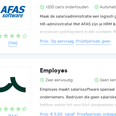
HRM
>200 cao's onderhouden
Helpdesk
Automati
Salarisadministratie
Maak de salarisadministratie een logisch 
Website
HR-administratie! Met AFAS zijn je HRM &
processen geïntegreerd in één systeem. 
Nederlanders krijgen al hun loonstrook via
Prijs: Op aanvraag
Proefperiode: geen
(766)
straks ook?
Employes
Zeer eenvoudig
Geen ken
Employes maakt salarissoftware speciaal
ondernemers. Bedrijven die geen salariske
hebben waren tot voor kort aangewezen 
salarisadministrateurs of accountants. Nu
Prijs: € 5,00 vanaf
Proefperiode: onbepe