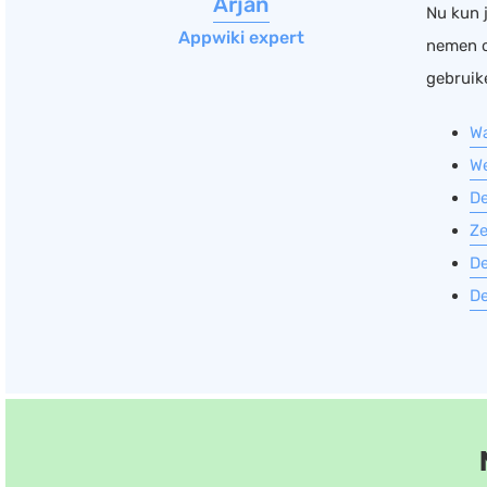
Arjan
Nu kun j
Appwiki expert
nemen o
gebruik
Wa
We
De
Ze
De
De