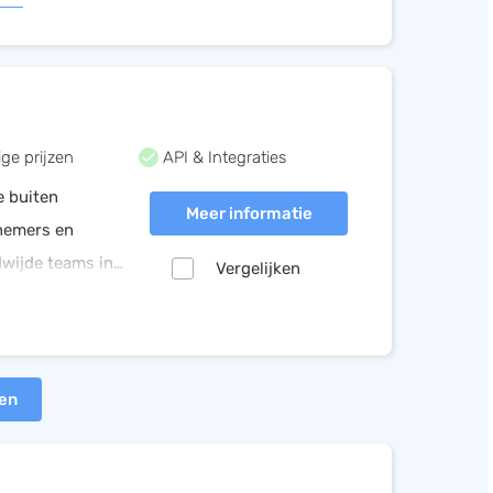
ge prijzen
API & Integraties
e buiten
Meer informatie
knemers en
dwijde teams in
Vergelijken
aan de lokale
ten