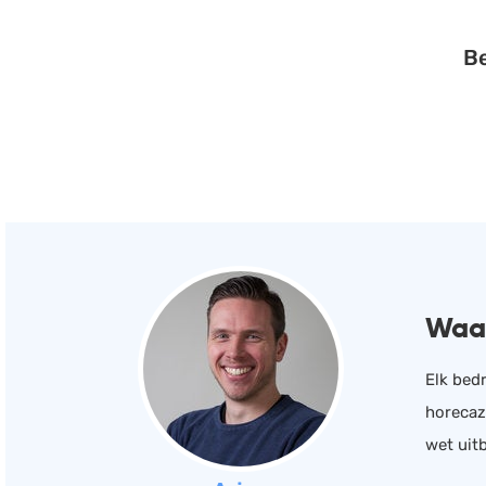
Be
Waar
Elk bedr
horecaz
wet uit