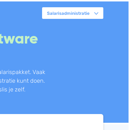
Salarisadministratie
orkflowmanagement
ftware
lanning
erkbonnen
ittenregistratie
ebshop
alarispakket. Vaak
assa
stratie kunt doen.
oorraadbeheer
s je zelf.