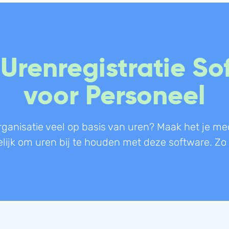
Boekhouding
Scan en herken
W
 Urenregistratie So
Facturatie
CRM
P
voor Personeel
Aangifte
Sales
W
Bonnetjes
Urenregistratie
R
Debiteurenbeheer
Offerte
W
 organisatie veel op basis van uren? Maak het je m
Incasso
Documentmanagement
K
jk om uren bij te houden met deze software. Zo h
Declaraties
Projectmanagement
V
ERP
Marketing automation
Rapportage
Support
PSP
VoIP
Verlof en verzuim
Chat