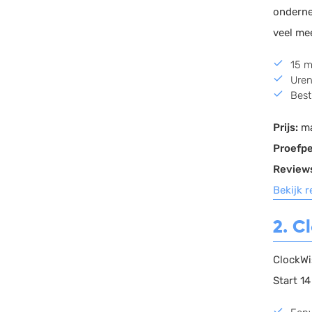
onderne
veel me
15 m
Uren
Best
Prijs:
ma
Proefpe
Review
Bekijk 
2. C
ClockWi
Start 1