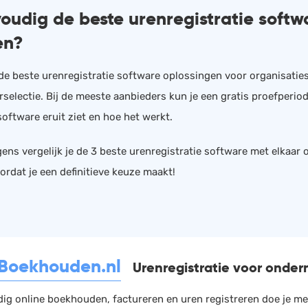
oudig de beste urenregistratie soft
HRM
Helpdesk
en?
Salarisadministratie
Website
n de beste urenregistratie software oplossingen voor organisatie
selectie. Bij de meeste aanbieders kun je een gratis proefperiod
oftware eruit ziet en hoe het werkt.
ens vergelijk je de 3 beste urenregistratie software met elkaar o
ordat je een definitieve keuze maakt!
-Boekhouden.nl
Urenregistratie voor onde
ig online boekhouden, factureren en uren registreren doe je me