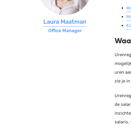
Wa
Ma
Laura Maatman
Ko
Office Manager
Waar
Urenregi
mogelij
uren aan
zie je 
Urenregi
de sala
inzichte
salaris,