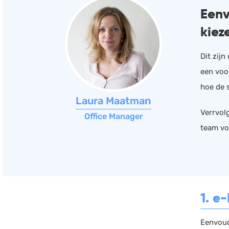
Eenv
kiez
Dit zij
een voor
hoe de s
Laura Maatman
Verrvolg
Office Manager
team vo
1. e
Eenvoud