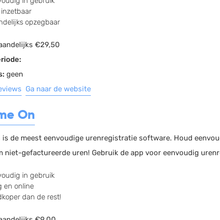
oudig in gebruik
 inzetbaar
delijks opzegbaar
andelijks €29,50
riode:
s:
geen
reviews
Ga naar de website
ime On
 is de meest eenvoudige urenregistratie software. Houd eenvoudi
 niet-gefactureerde uren! Gebruik de app voor eenvoudig urenre
oudig in gebruik
ig en online
koper dan de rest!
andelijks €9,00