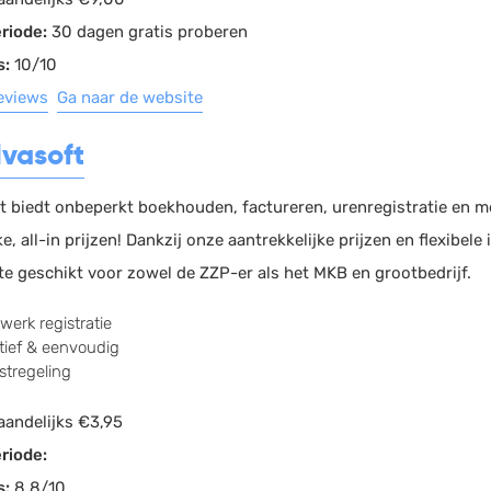
riode:
30 dagen gratis proberen
s:
10/10
reviews
Ga naar de website
lvasoft
ft biedt onbeperkt boekhouden, factureren, urenregistratie en me
ke, all-in prijzen! Dankzij onze aantrekkelijke prijzen en flexibel
te geschikt voor zowel de ZZP-er als het MKB en grootbedrijf.
werk registratie
ïtief & eenvoudig
stregeling
andelijks €3,95
riode:
s:
8.8/10