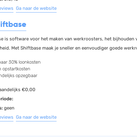
reviews
Ga naar de website
hiftbase
se is software voor het maken van werkroosters, het bijhouden v
heid. Met Shiftbase maak je sneller en eenvoudiger goede werkro
aar 30% loonkosten
 opstartkosten
delijks opzegbaar
andelijks €0,00
riode:
s:
geen
reviews
Ga naar de website