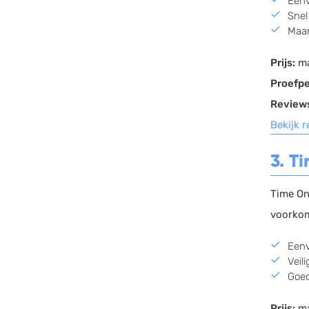
Eenv
Snel
Maan
Prijs:
ma
Proefpe
Review
Bekijk 
3. T
Time On
voorkom
Eenv
Veil
Goed
Prijs:
ma