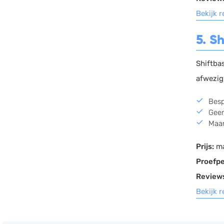
Bekijk 
5. S
Shiftba
afwezig
Besp
Geen
Maan
Prijs:
ma
Proefpe
Review
Bekijk 