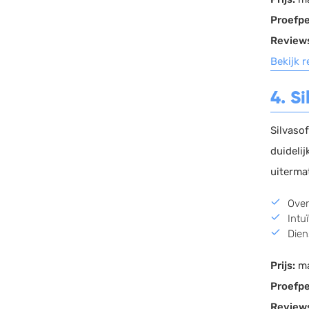
Proefpe
Review
Bekijk 
4. Si
Silvaso
duidelij
uiterma
Over
Intu
Dien
Prijs:
ma
Proefpe
Review