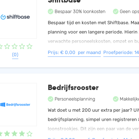
HRM
Helpdesk
Bespaar 30% loonkosten
Geen ops
Salarisadministratie
Bespaar tijd en kosten met Shiftbase. Ma
Website
planning voor een langere periode. Hierin 
verwachte personeelskosten, omzet en b
zichtbaar. Urenregistratie kan via de comp
Prijs: € 0,00 per maand
Proefperiode: 1
(0)
prikklok.
Bedrijfsrooster
Personeelsplanning
Makkelijke
Wat doet u met 200 uur extra per jaar? Ui
bedrijfsplanning, simpel uren registreren &
loonstrookjes. Dit zijn een paar van de ve
functionaliteiten van de alles-in-1 softwa