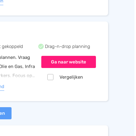
en
 gekoppeld
Drag-n-drop planning
plannen. Vraag
Ga naar website
lie en Gas, Infra
rkers. Focus op
Vergelijken
nd
ten