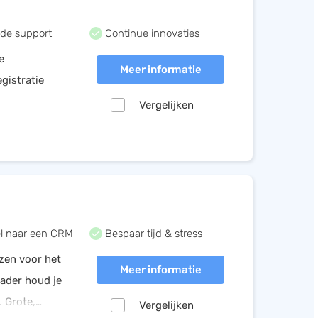
de support
Continue innovaties
e
Meer informatie
gistratie
Vergelijken
andmatige taken
l naar een CRM
Bespaar tijd & stress
zen voor het
Meer informatie
ader houd je
. Grote,
Vergelijken