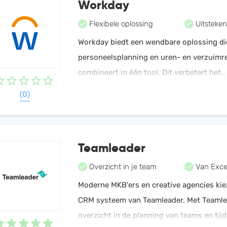
Workday
Flexibele oplossing
Uitsteken
Workday biedt een wendbare oplossing di
personeelsplanning en uren- en verzuimre
combineert in één tool. Dit verbetert het
personeelsmanagement, automatiseert h
(0)
en maakt planning flexibel.
Teamleader
Overzicht in je team
Van Exce
Moderne MKB'ers en creative agencies kie
CRM systeem van Teamleader. Met Teamle
overzicht in de planning van teams en tijd