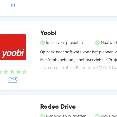
onoverzichtelijke Excel sheets zijn verlede
(1)
Yoobi
Ideaal voor projecten
Maatwerk
Op zoek naar software voor het plannen v
Met Yoobi behoud je het overzicht. ✓Proj
✓Urenregistratie ✓Facturatie ✓Verlof. Laa
in de gratis demo en ontdek wat Yoobi v
(991)
kan betekenen!
Rodeo Drive
Planning en budgetten
Incl. uren