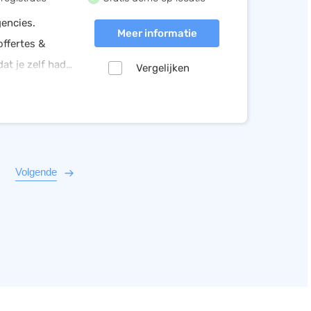
gencies.
Meer informatie
offertes &
dat je zelf had
Vergelijken
ratis en vraag
Volgende