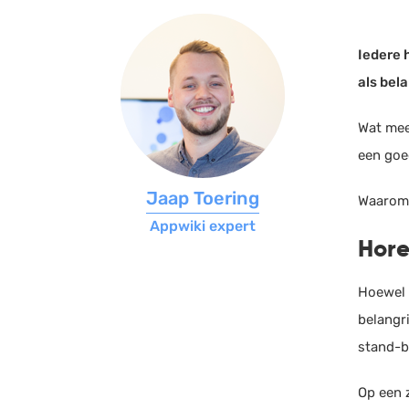
Iedere 
als bela
Wat mee
een goe
Jaap Toering
Waarom 
Appwiki expert
Hore
Hoewel
belangr
stand-by
Op een z