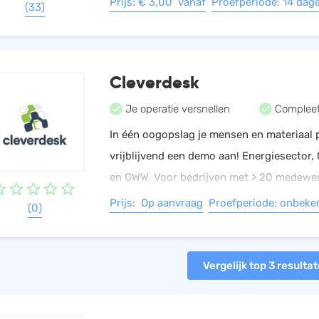
Prijs: € 3,00 vanaf
Proefperiode: 14 dag
(33)
Bedrijfsrooster.nl
Cleverdesk
Je operatie versnellen
Compleet
In één oogopslag je mensen en materiaal 
vrijblijvend een demo aan! Energiesector, O
en GWW. Voor bedrijven met > 20 medewe
de Operatie, Services en Projecten.
Prijs: Op aanvraag
Proefperiode: onbeke
(0)
Vergelijk top 3 resulta