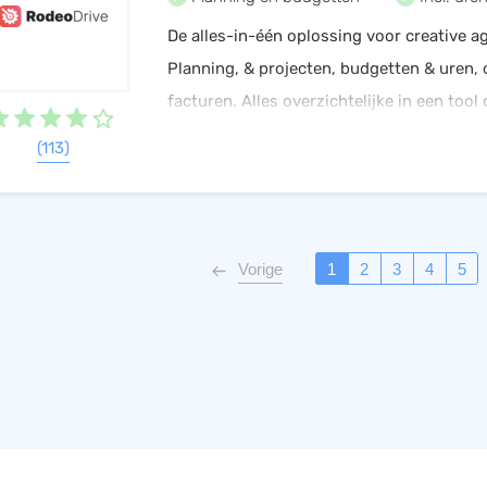
De alles-in-één oplossing voor creative a
Planning, & projecten, budgetten & uren, 
facturen. Alles overzichtelijke in een tool 
kunnen ontwikkelen. Probeer Rodeo 14d. g
(113)
een demo aan!
Vorige
1
2
3
4
5