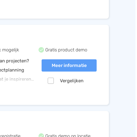
n tijd.
 mogelijk
Gratis product demo
an projecten?
Meer informatie
ectplanning
t je inspireren
Vergelijken
oor jouw team
registratie
Gratis demo op locatie