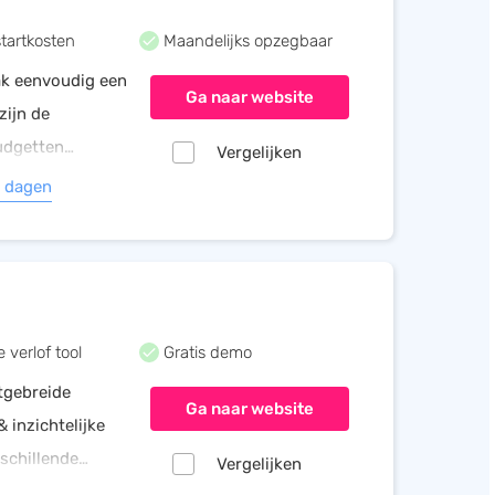
tartkosten
Maandelijks opzegbaar
ak eenvoudig een
Ga naar website
zijn de
udgetten
Vergelijken
uter, app of
4 dagen
 verlof tool
Gratis demo
tgebreide
Ga naar website
 inzichtelijke
rschillende
Vergelijken
re van