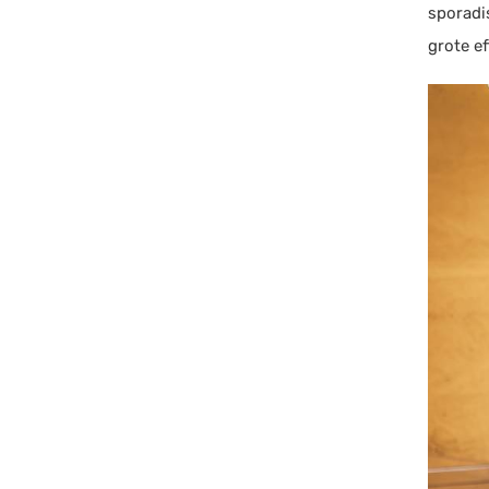
sporadi
grote e