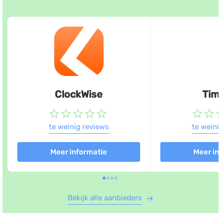
ClockWise
Tim
te weinig reviews
te weini
Meer informatie
Meer in
Bekijk alle aanbieders