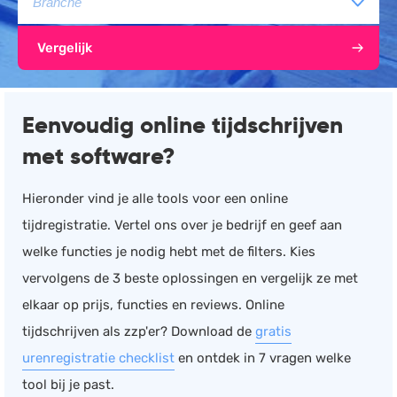
Documentmanagement
Vergelijk
Projectmanagement
Workflowmanagement
Planning
Eenvoudig online tijdschrijven
Werkbonnen
met software?
Rittenregistratie
Webshop
Hieronder vind je alle tools voor een online
tijdregistratie. Vertel ons over je bedrijf en geef aan
Kassa
welke functies je nodig hebt met de filters. Kies
Voorraadbeheer
vervolgens de 3 beste oplossingen en vergelijk ze met
ERP
elkaar op prijs, functies en reviews. Online
Rapportage
tijdschrijven als zzp'er? Download de
gratis
PSP
urenregistratie checklist
en ontdek in 7 vragen welke
Verlof en verzuim
tool bij je past.
HRM