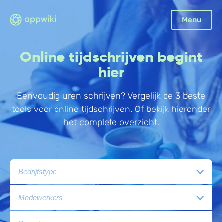
Sluiten
Menu
Boekhouding
Online tijdschrijven begint
Facturatie
hier
Aangifte
Eenvoudig uren schrijven? Vergelijk de 3 beste
Bonnetjes
tools voor online tijdschrijven. Of bekijk hieronder
Debiteurenbeheer
het complete overzicht.
Incasso
Declaraties
Scan en herken
CRM
Sales
Urenregistratie
Offerte