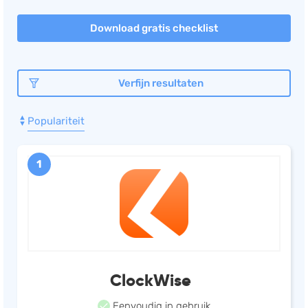
Salarisadministratie
Download gratis checklist
Website
Marketing automation
Verfijn resultaten
Support
VoIP
Populariteit
Chat
Helpdesk
1
ClockWise
Eenvoudig in gebruik