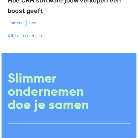
Hoe CRM software jouw verkopen een
boost geeft
Offerte
Crm
Alle artikelen
Slimmer
ondernemen
doe je samen