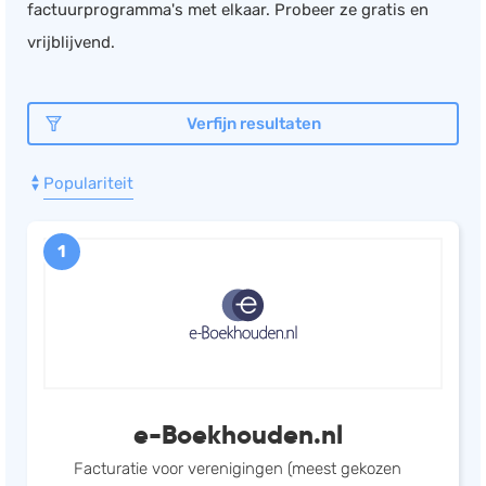
factuurprogramma's met elkaar. Probeer ze gratis en
Documentmanagement
vrijblijvend.
Projectmanagement
Workflowmanagement
Verfijn resultaten
Planning
Werkbonnen
Populariteit
Rittenregistratie
Webshop
1
Kassa
Voorraadbeheer
ERP
Rapportage
PSP
e-Boekhouden.nl
Verlof en verzuim
Facturatie voor verenigingen (meest gekozen
HRM