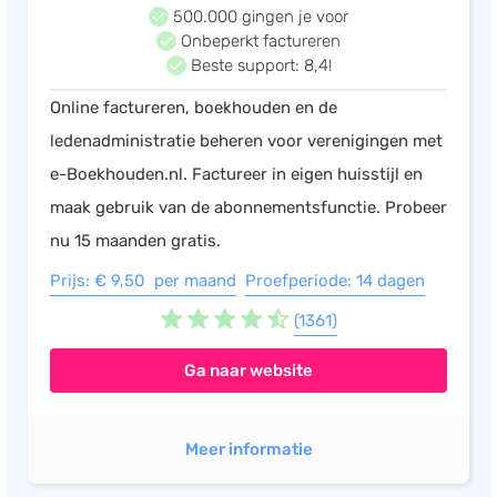
500.000 gingen je voor
Salarisadministratie
Onbeperkt factureren
Beste support: 8,4!
Website
Marketing automation
Online factureren, boekhouden en de
Support
ledenadministratie beheren voor verenigingen met
e-Boekhouden.nl. Factureer in eigen huisstijl en
VoIP
maak gebruik van de abonnementsfunctie. Probeer
Chat
nu 15 maanden gratis.
Helpdesk
Prijs: € 9,50 per maand
Proefperiode: 14 dagen
(1361)
Ga naar website
Meer informatie