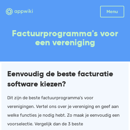
Sluiten
Menu
Boekhouding
Factuurprogramma's voor
Facturatie
een vereniging
Aangifte
Bonnetjes
Debiteurenbeheer
Eenvoudig de beste facturatie
Incasso
software kiezen?
Declaraties
Scan en herken
Dit zijn de beste factuurprogramma's voor
CRM
verenigingen. Vertel ons over je vereniging en geef aan
Sales
welke functies je nodig hebt. Zo maak je eenvoudig een
Urenregistratie
voorselectie. Vergelijk dan de 3 beste
Offerte