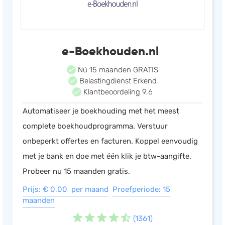
Salarisadministratie
Website
Marketing automation
e-Boekhouden.nl
Support
Nú 15 maanden GRATIS
VoIP
Belastingdienst Erkend
Klantbeoordeling 9,6
Chat
Automatiseer je boekhouding met het meest
Helpdesk
complete boekhoudprogramma. Verstuur
onbeperkt offertes en facturen. Koppel eenvoudig
met je bank en doe met één klik je btw-aangifte.
Probeer nu 15 maanden gratis.
Prijs: € 0,00 per maand
Proefperiode: 15
maanden
(1361)