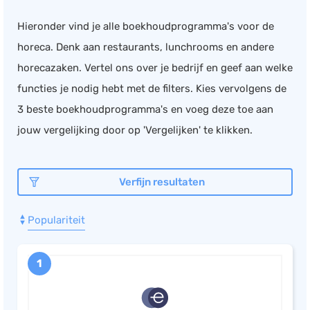
Documentmanagement
Hieronder vind je alle boekhoudprogramma's voor de
Projectmanagement
horeca. Denk aan restaurants, lunchrooms en andere
Workflowmanagement
horecazaken. Vertel ons over je bedrijf en geef aan welke
Planning
functies je nodig hebt met de filters. Kies vervolgens de
3 beste boekhoudprogramma's en voeg deze toe aan
Werkbonnen
jouw vergelijking door op 'Vergelijken' te klikken.
Rittenregistratie
Webshop
Kassa
Verfijn resultaten
Voorraadbeheer
Populariteit
ERP
Rapportage
1
PSP
Verlof en verzuim
HRM