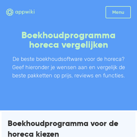
Sluiten
Menu
Boekhouding
Boekhoudprogramma
Facturatie
horeca vergelijken
Aangifte
Bonnetjes
De beste boekhoudsoftware voor de horeca?
Geef hieronder je wensen aan en vergelijk de
Debiteurenbeheer
beste pakketten op prijs, reviews en functies.
Incasso
Declaraties
Scan en herken
CRM
Sales
Boekhoudprogramma voor de
Urenregistratie
horeca kiezen
Offerte