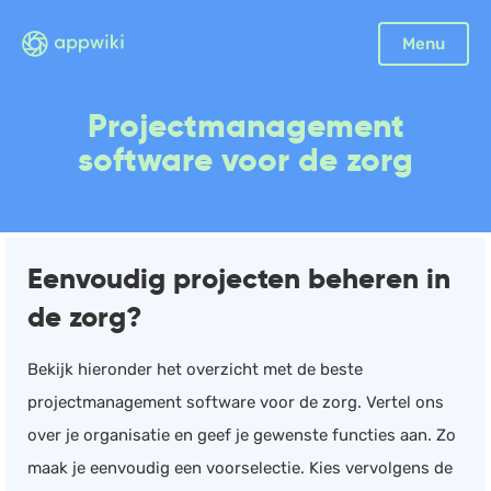
Sluiten
Menu
Boekhouding
Projectmanagement
Facturatie
software voor de zorg
Aangifte
Bonnetjes
Debiteurenbeheer
Eenvoudig projecten beheren in
Incasso
de zorg?
Declaraties
Scan en herken
Bekijk hieronder het overzicht met de beste
CRM
projectmanagement software voor de zorg. Vertel ons
Sales
over je organisatie en geef je gewenste functies aan. Zo
Urenregistratie
maak je eenvoudig een voorselectie. Kies vervolgens de
Offerte