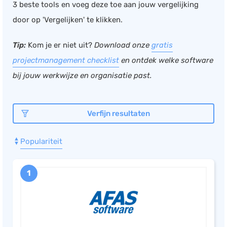
3 beste tools en voeg deze toe aan jouw vergelijking
Documentmanagement
door op 'Vergelijken' te klikken.
Projectmanagement
Tip:
Kom je er niet uit?
Download onze
gratis
Workflowmanagement
projectmanagement checklist
en ontdek welke software
Planning
bij jouw werkwijze en organisatie past.
Werkbonnen
Rittenregistratie
Webshop
Verfijn resultaten
Kassa
Populariteit
Voorraadbeheer
ERP
1
Rapportage
PSP
Verlof en verzuim
HRM