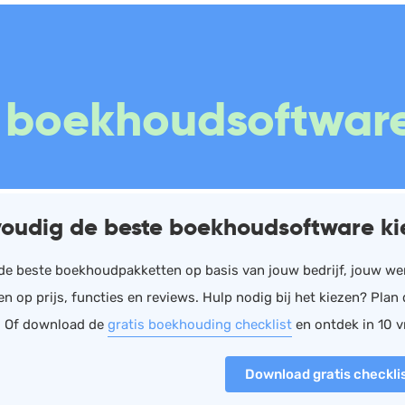
Boekhouding
Scan en herken
W
 boekhoudsoftware
Facturatie
CRM
P
Aangifte
Sales
W
Bonnetjes
Urenregistratie
R
Debiteurenbeheer
Offerte
W
oudig de beste boekhoudsoftware ki
Incasso
Documentmanagement
K
Declaraties
Projectmanagement
V
n de beste boekhoudpakketten op basis van jouw bedrijf, jouw wen
en op prijs, functies en reviews. Hulp nodig bij het kiezen? Pla
ERP
Marketing automation
. Of download de
gratis boekhouding checklist
en ontdek in 10 v
Rapportage
Support
Download gratis checkli
PSP
VoIP
Verlof en verzuim
Chat