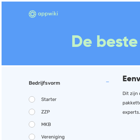
De beste
Eenv
Bedrijfsvorm
Dit zij
Starter
pakkett
ZZP
experts
MKB
Vereniging