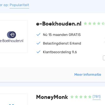
er op:
Populariteit
HRM
Helpdesk
Salarisadministratie
Website
e-Boekhouden.nl
Nú 15 maanden GRATIS
Belastingdienst Erkend
Klantbeoordeling 9,6
Meer informatie
MoneyMonk
(781)