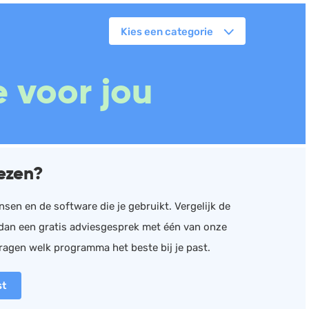
Kies een categorie
orkflowmanagement
 voor jou
lanning
erkbonnen
ittenregistratie
ebshop
ezen?
assa
oorraadbeheer
sen en de software die je gebruikt. Vergelijk de
n dan een gratis adviesgesprek met één van onze
ragen welk programma het beste bij je past.
st