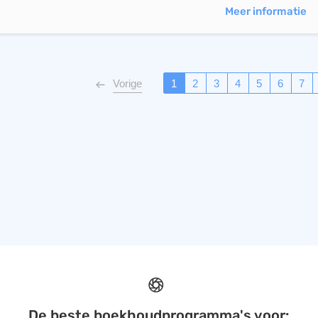
Meer informatie
Vorige
1
2
3
4
5
6
7
De beste boekhoudprogramma's voor: