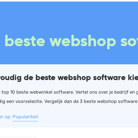
Boekhouding
Scan en herken
W
0 beste webshop so
Facturatie
CRM
P
Aangifte
Sales
W
Bonnetjes
Urenregistratie
R
Debiteurenbeheer
Offerte
W
oudig de beste webshop software ki
Incasso
Documentmanagement
K
Declaraties
Projectmanagement
V
e top 10 beste webwinkel software. Vertel ons over je bedrijf en
ig een voorselectie. Vergelijk dan de 3 beste webshop software m
ERP
Marketing automation
er op:
Populariteit
Rapportage
Support
PSP
VoIP
Verlof en verzuim
Chat