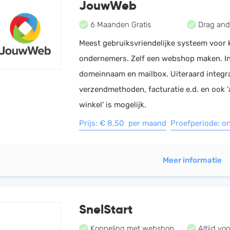
JouwWeb
HRM
Helpdesk
6 Maanden Gratis
Drag and
Salarisadministratie
Meest gebruiksvriendelijke systeem voor 
Website
ondernemers. Zelf een webshop maken. In
domeinnaam en mailbox. Uiteraard integra
verzendmethoden, facturatie e.d. en ook '
winkel' is mogelijk.
Prijs: € 8,50 per maand
Proefperiode: o
Meer informatie
SnelStart
Koppeling met webshop
Altijd voo