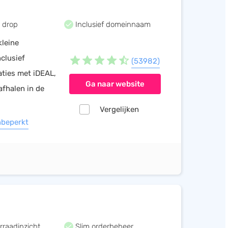
 drop
Inclusief domeinnaam
kleine
clusief
(53982)
ties met iDEAL,
Ga naar website
afhalen in de
Vergelijken
nbeperkt
rraadinzicht
Slim orderbeheer