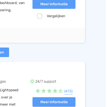
 dashboard, van
Meer informatie
voering,
Vergelijken
ten
ges
24/7 support
Lightspeed
(473)
 over je
Meer informatie
 meer met