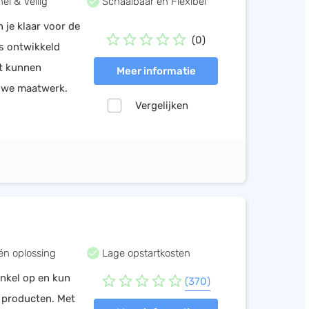
l & Veilig
Schaalbaar en Flexibel
je klaar voor de
(0)
s ontwikkeld
t kunnen
Meer informatie
n we maatwerk.
Vergelijken
één oplossing
Lage opstartkosten
nkel op en kun
(370)
w producten. Met