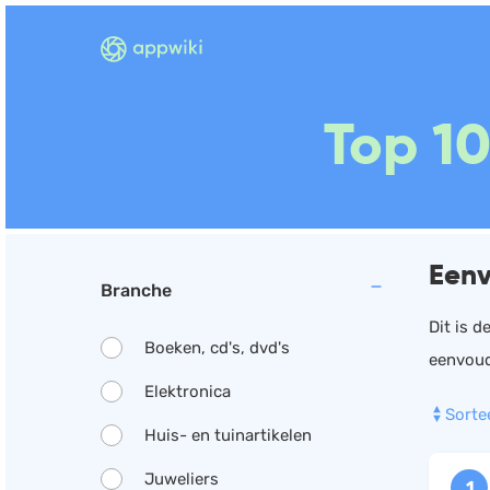
Top 1
Eenv
Branche
Dit is d
Boeken, cd's, dvd's
eenvoud
Elektronica
Sorte
Huis- en tuinartikelen
Juweliers
1