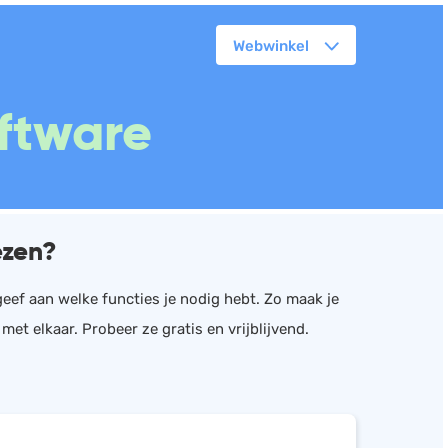
Webwinkel
orkflowmanagement
ftware
lanning
erkbonnen
ittenregistratie
ebshop
ezen?
assa
oorraadbeheer
 geef aan welke functies je nodig hebt. Zo maak je
et elkaar. Probeer ze gratis en vrijblijvend.