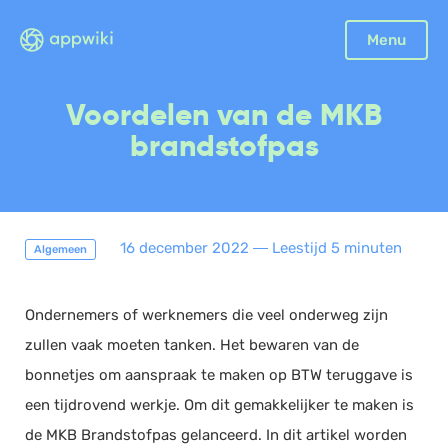
Sluiten
Menu
Boekhouding
Voordelen van de MKB
Facturatie
brandstofpas
Aangifte
Bonnetjes
Debiteurenbeheer
16 december 2022
―
Leestijd 5 minuten
Algemeen
Incasso
Declaraties
Ondernemers of werknemers die veel onderweg zijn
Scan en herken
zullen vaak moeten tanken. Het bewaren van de
CRM
bonnetjes om aanspraak te maken op BTW teruggave is
Sales
een tijdrovend werkje. Om dit gemakkelijker te maken is
Urenregistratie
de MKB Brandstofpas gelanceerd. In dit artikel worden
Offerte