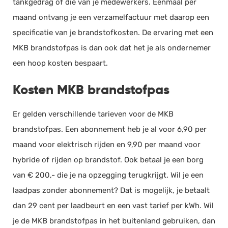
tankgedrag of die van je medewerkers. Eenmaal per
Salarisadministratie
maand ontvang je een verzamelfactuur met daarop een
Website
specificatie van je brandstofkosten. De ervaring met een
MKB brandstofpas is dan ook dat het je als ondernemer
Marketing automation
een hoop kosten bespaart.
Support
VoIP
Kosten MKB brandstofpas
Chat
Helpdesk
Er gelden verschillende tarieven voor de MKB
brandstofpas. Een abonnement heb je al voor 6,90 per
maand voor elektrisch rijden en 9,90 per maand voor
hybride of rijden op brandstof. Ook betaal je een borg
van € 200,- die je na opzegging terugkrijgt. Wil je een
laadpas zonder abonnement? Dat is mogelijk, je betaalt
dan 29 cent per laadbeurt en een vast tarief per kWh. Wil
je de MKB brandstofpas in het buitenland gebruiken, dan