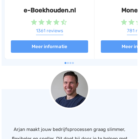
e-Boekhouden.nl
Mone
1361 reviews
781 r
Meer informatie
Meer in
Arjan maakt jouw bedrijfsprocessen graag slimmer,
flexibeler en sneller. Dit doet hij door je te helpen met