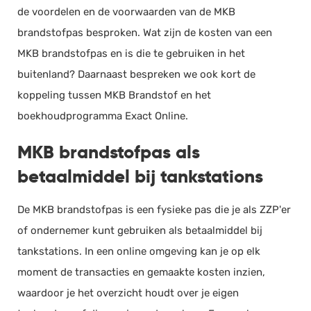
de voordelen en de voorwaarden van de MKB
Documentmanagement
brandstofpas besproken. Wat zijn de kosten van een
Projectmanagement
MKB brandstofpas en is die te gebruiken in het
Workflowmanagement
buitenland? Daarnaast bespreken we ook kort de
Planning
koppeling tussen MKB Brandstof en het
Werkbonnen
boekhoudprogramma Exact Online.
Rittenregistratie
MKB brandstofpas als
Webshop
betaalmiddel bij tankstations
Kassa
Voorraadbeheer
De MKB brandstofpas is een fysieke pas die je als ZZP'er
ERP
of ondernemer kunt gebruiken als betaalmiddel bij
Rapportage
tankstations. In een online omgeving kan je op elk
PSP
moment de transacties en gemaakte kosten inzien,
Verlof en verzuim
waardoor je het overzicht houdt over je eigen
HRM