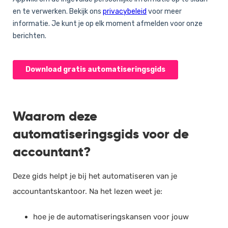
Salarisadministratie
Website
Marketing automation
Support
VoIP
Chat
Waarom deze
Helpdesk
automatiseringsgids voor de
accountant?
Deze gids helpt je bij het automatiseren van je
accountantskantoor. Na het lezen weet je: ​
hoe je de automatiseringskansen voor jouw