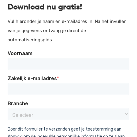
Download nu gratis!
Documentmanagement
Projectmanagement
Vul hieronder je naam en e-mailadres in. Na het invullen
Workflowmanagement
van je gegevens ontvang je direct de
Planning
automatiseringsgids.
Werkbonnen
Rittenregistratie
Webshop
Kassa
Voorraadbeheer
ERP
Rapportage
PSP
Verlof en verzuim
HRM