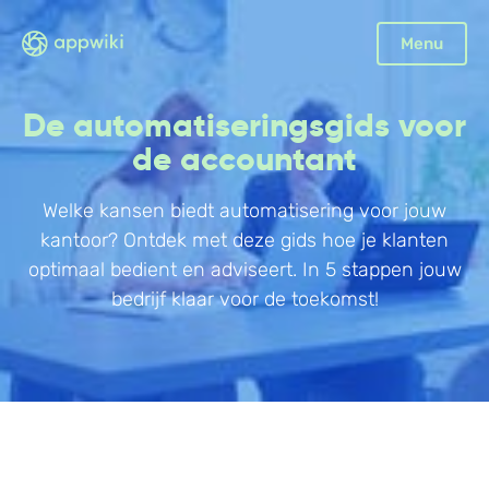
Sluiten
Menu
Boekhouding
De automatiseringsgids voor
Facturatie
de accountant
Aangifte
Welke kansen biedt automatisering voor jouw
Bonnetjes
kantoor? Ontdek met deze gids hoe je klanten
Debiteurenbeheer
optimaal bedient en adviseert. In 5 stappen jouw
Incasso
bedrijf klaar voor de toekomst!
Declaraties
Scan en herken
CRM
Sales
Urenregistratie
Offerte