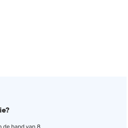
ie?
n de hand van 8