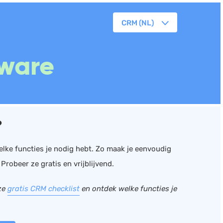
CRM (NL)
orkflowmanagement
ware
lanning
erkbonnen
ittenregistratie
ebshop
?
assa
oorraadbeheer
welke functies je nodig hebt. Zo maak je eenvoudig
robeer ze gratis en vrijblijvend.
ze
gratis CRM checklist
en ontdek welke functies je