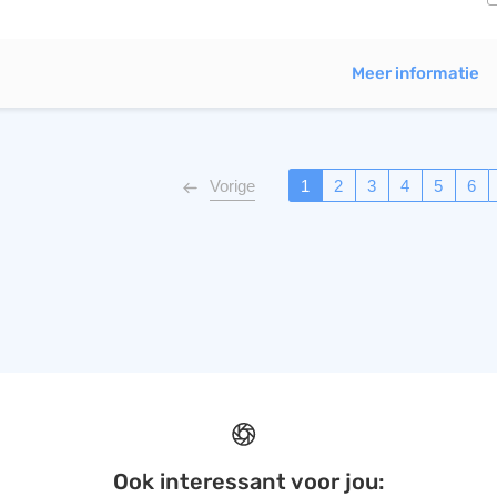
Meer informatie
Vorige
1
2
3
4
5
6
Ook interessant voor jou: