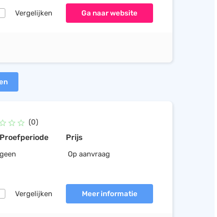
Vergelijken
Ga naar website
ten
(0)
Proefperiode
Prijs
geen
Op aanvraag
Vergelijken
Meer informatie