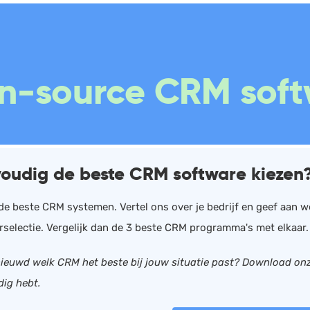
Boekhouding
Scan en herken
W
n-source CRM soft
Facturatie
CRM
P
Aangifte
Sales
W
Bonnetjes
Urenregistratie
R
Debiteurenbeheer
Offerte
W
oudig de beste CRM software kiezen
Incasso
Documentmanagement
K
Declaraties
Projectmanagement
V
n de beste CRM systemen. Vertel ons over je bedrijf en geef aan 
selectie. Vergelijk dan de 3 beste CRM programma's met elkaar. P
ERP
Marketing automation
ieuwd welk CRM het beste bij jouw situatie past? Download on
Rapportage
Support
dig hebt.
PSP
VoIP
Verlof en verzuim
Chat