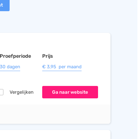
st
Proefperiode
Prijs
30 dagen
€ 3,95 per maand
Vergelijken
Ga naar website