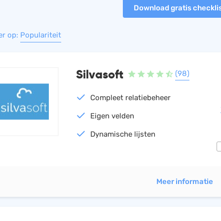
Download gratis checkli
HRM
Helpdesk
Salarisadministratie
er op:
Populariteit
Website
Silvasoft
(98)
Compleet relatiebeheer
Eigen velden
Dynamische lijsten
Meer informatie