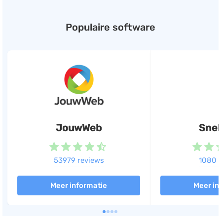
Populaire software
JouwWeb
Snel
53979 reviews
1080 
Meer informatie
Meer in