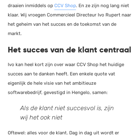
draaien inmiddels op
CCV Shop
. En ze zijn nog lang niet
Documentmanagement
klaar. Wij vroegen Commercieel Directeur Ivo Rupert naar
Projectmanagement
het geheim van het succes en de toekomst van de
Workflowmanagement
markt.
Planning
Het succes van de klant centraal
Werkbonnen
Rittenregistratie
Ivo kan heel kort zijn over waar CCV Shop het huidige
Webshop
succes aan te danken heeft. Een enkele quote vat
Kassa
eigenlijk de hele visie van het ambitieuze
Voorraadbeheer
softwarebedrijf, gevestigd in Hengelo, samen:
ERP
Als de klant niet succesvol is, zijn
Rapportage
wij het ook niet
PSP
Verlof en verzuim
Oftewel: alles voor de klant. Dag in dag uit wordt er
HRM