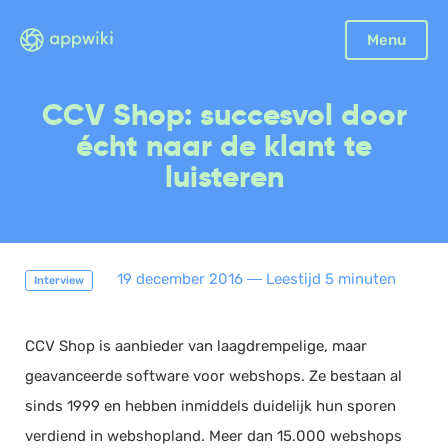
Menu
Boekhouding
CCV Shop: succesvol door
Facturatie
écht naar de klant te
Aangifte
luisteren
Bonnetjes
Debiteurenbeheer
Incasso
19 december 2016
―
Leestijd 5 minuten
Interview
Declaraties
Scan en herken
CCV Shop is aanbieder van laagdrempelige, maar
CRM
geavanceerde software voor webshops. Ze bestaan al
Sales
sinds 1999 en hebben inmiddels duidelijk hun sporen
Urenregistratie
verdiend in webshopland. Meer dan 15.000 webshops
Offerte