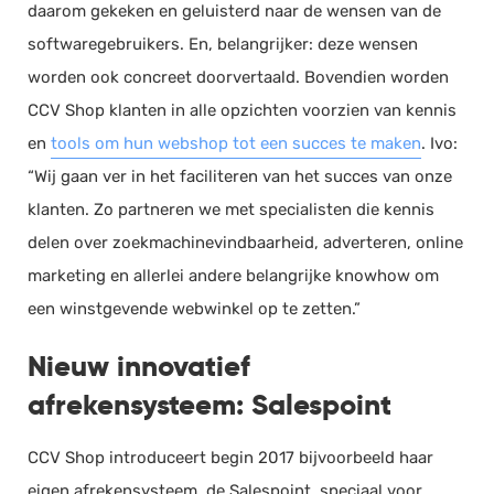
daarom gekeken en geluisterd naar de wensen van de
Salarisadministratie
softwaregebruikers. En, belangrijker: deze wensen
Website
worden ook concreet doorvertaald. Bovendien worden
Marketing automation
CCV Shop klanten in alle opzichten voorzien van kennis
Support
en
tools om hun webshop tot een succes te maken
. Ivo:
VoIP
“Wij gaan ver in het faciliteren van het succes van onze
klanten. Zo partneren we met specialisten die kennis
Chat
delen over zoekmachinevindbaarheid, adverteren, online
Helpdesk
marketing en allerlei andere belangrijke knowhow om
een winstgevende webwinkel op te zetten.”
Nieuw innovatief
afrekensysteem: Salespoint
CCV Shop introduceert begin 2017 bijvoorbeeld haar
eigen afrekensysteem, de Salespoint, speciaal voor