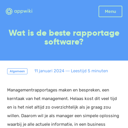
Sluiten
Menu
Boekhouding
Wat is de beste rapportage
Facturatie
software?
Aangifte
Bonnetjes
Debiteurenbeheer
11 januari 2024
―
Leestijd 5 minuten
Algemeen
Incasso
Declaraties
Managementrapportages maken en bespreken, een
Scan en herken
kerntaak van het management. Helaas kost dit veel tijd
CRM
en is het niet altijd zo overzichtelijk als je graag zou
Sales
willen. Daarom wil je als manager een simpele oplossing
Urenregistratie
waarbij je alle actuele informatie, in een business
Offerte