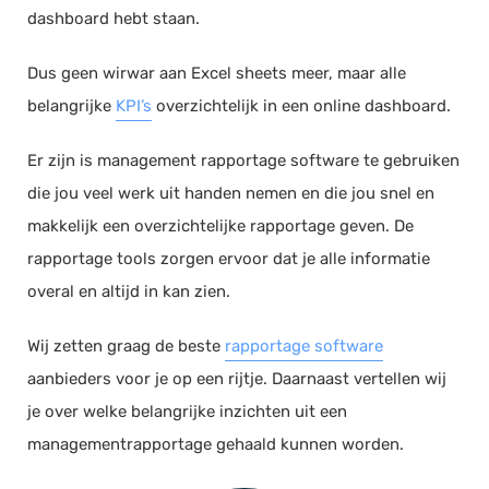
dashboard hebt staan.
Documentmanagement
Projectmanagement
Dus geen wirwar aan Excel sheets meer, maar alle
Workflowmanagement
belangrijke
KPI’s
overzichtelijk in een online dashboard.
Planning
Er zijn is management rapportage software te gebruiken
Werkbonnen
die jou veel werk uit handen nemen en die jou snel en
Rittenregistratie
makkelijk een overzichtelijke rapportage geven. De
Webshop
rapportage tools zorgen ervoor dat je alle informatie
Kassa
overal en altijd in kan zien.
Voorraadbeheer
Wij zetten graag de beste
rapportage software
ERP
aanbieders voor je op een rijtje. Daarnaast vertellen wij
Rapportage
je over welke belangrijke inzichten uit een
PSP
managementrapportage gehaald kunnen worden.
Verlof en verzuim
HRM