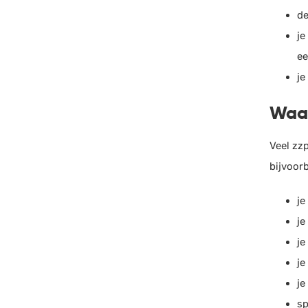
de
je
ee
je
Waar
Veel zz
bijvoor
je
je
je
je
je
sp