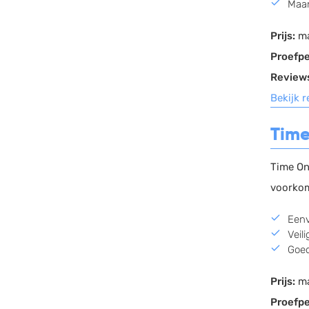
Maan
Prijs:
ma
Proefpe
Review
Bekijk 
Tim
Time On
voorkom
Eenv
Veil
Goed
Prijs:
ma
Proefpe