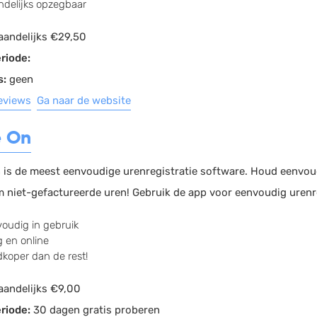
delijks opzegbaar
andelijks €29,50
riode:
s:
geen
reviews
Ga naar de website
e On
 is de meest eenvoudige urenregistratie software. Houd eenvoudi
 niet-gefactureerde uren! Gebruik de app voor eenvoudig urenre
oudig in gebruik
ig en online
koper dan de rest!
andelijks €9,00
riode:
30 dagen gratis proberen