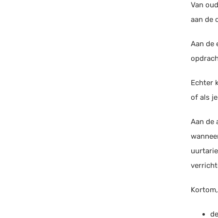
Van oud
aan de 
Aan de e
opdrach
Echter k
of als j
Aan de 
wanneer
uurtarie
verrich
Kortom,
de