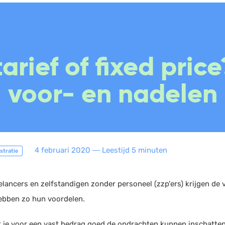
Boekhouding
Scan en herken
W
arief of fixed pric
Facturatie
CRM
P
voor- en nadelen
Aangifte
Sales
W
Bonnetjes
Urenregistratie
R
Debiteurenbeheer
Offerte
W
Incasso
Documentmanagement
K
Declaraties
Projectmanagement
V
4 februari 2020
―
Leestijd 5 minuten
stratie
ERP
Marketing automation
elancers en zelfstandigen zonder personeel (zzp'ers) krijgen de v
Rapportage
Support
ebben zo hun voordelen.
PSP
VoIP
Verlof en verzuim
Chat
 je voor een vast bedrag goed de opdrachten kunnen inschatten,