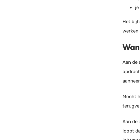
je
Het bij
werken v
Wann
Aan de a
opdrach
aanneemt
Mocht h
terugve
Aan de a
loopt d