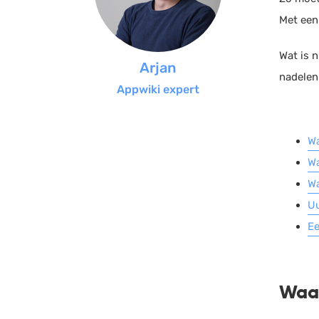
Met een
Wat is 
Arjan
nadelen 
Appwiki expert
Wa
Wa
Wa
Uu
Ee
Waar