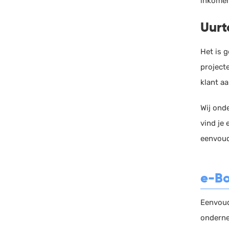
inkomen
Uurt
Het is 
projecte
klant aa
Wij ond
vind je
eenvoud
e-Bo
Eenvoud
onderne