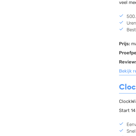
veel me
500.
Uren
Best
Prijs:
ma
Proefpe
Review
Bekijk 
Clo
ClockWi
Start 1
Eenv
Snel