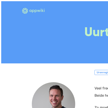
Uurt
Urenregi
Veel fre
Beide h
Zo moet