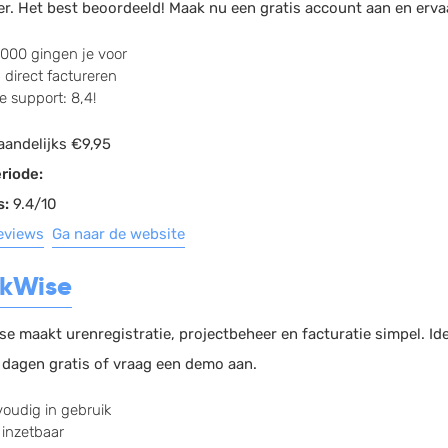
er. Het best beoordeeld! Maak nu een gratis account aan en erv
000 gingen je voor
 direct factureren
e support: 8,4!
andelijks €9,95
riode:
s:
9.4/10
reviews
Ga naar de website
ckWise
se maakt urenregistratie, projectbeheer en facturatie simpel. I
4 dagen gratis of vraag een demo aan.
oudig in gebruik
 inzetbaar