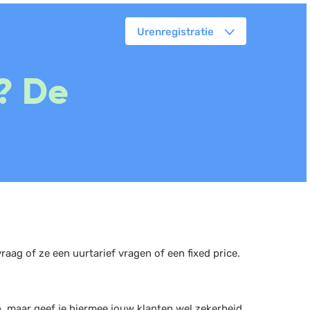
Urenregistratie
orkflowmanagement
e? De
lanning
erkbonnen
ittenregistratie
ebshop
assa
oorraadbeheer
raag of ze een uurtarief vragen of een fixed price.
 maar geef je hiermee jouw klanten wel zekerheid.