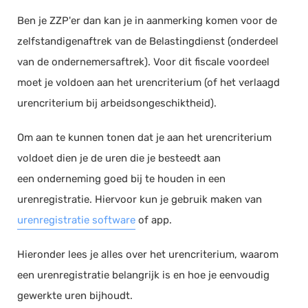
Ben je ZZP'er dan kan je in aanmerking komen voor de
Documentmanagement
zelfstandigenaftrek van de Belastingdienst (onderdeel
Projectmanagement
van de ondernemersaftrek). Voor dit fiscale voordeel
Workflowmanagement
moet je voldoen aan het urencriterium (of het verlaagd
Planning
urencriterium bij arbeidsongeschiktheid).
Werkbonnen
Rittenregistratie
Om aan te kunnen tonen dat je aan het urencriterium
Webshop
voldoet dien je de uren die je besteedt aan
Kassa
een onderneming goed bij te houden in een
Voorraadbeheer
urenregistratie. Hiervoor kun je gebruik maken van
ERP
urenregistratie software
of app.
Rapportage
Hieronder lees je alles over het urencriterium, waarom
PSP
een urenregistratie belangrijk is en hoe je eenvoudig
Verlof en verzuim
gewerkte uren bijhoudt.
HRM