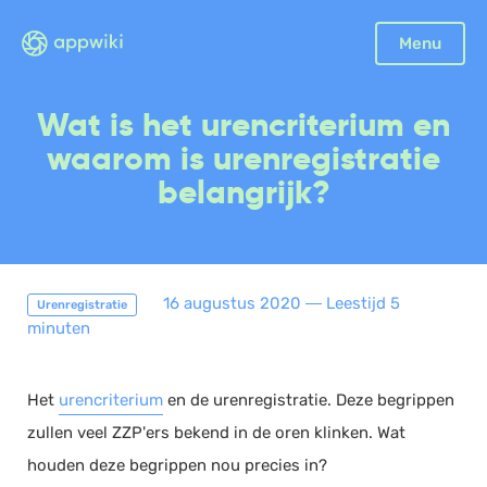
Sluiten
Menu
Boekhouding
Wat is het urencriterium en
Facturatie
waarom is urenregistratie
Aangifte
belangrijk?
Bonnetjes
Debiteurenbeheer
Incasso
16 augustus 2020
―
Leestijd 5
Urenregistratie
Declaraties
minuten
Scan en herken
CRM
Het
urencriterium
en de urenregistratie. Deze begrippen
Sales
zullen veel ZZP'ers bekend in de oren klinken. Wat
Urenregistratie
houden deze begrippen nou precies in?
Offerte