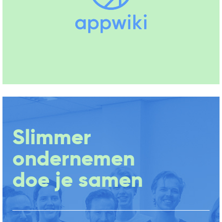
Slimmer
ondernemen
doe je samen