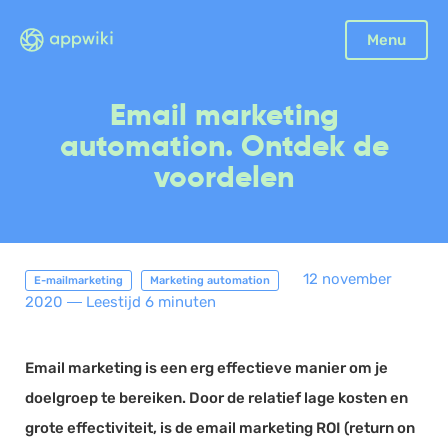
Sluiten
Menu
Boekhouding
Email marketing
Facturatie
automation. Ontdek de
Aangifte
voordelen
Bonnetjes
Debiteurenbeheer
Incasso
12 november
E-mailmarketing
Marketing automation
Declaraties
2020
―
Leestijd 6 minuten
Scan en herken
CRM
Email marketing is een erg effectieve manier om je
Sales
doelgroep te bereiken. Door de relatief lage kosten en
Urenregistratie
grote effectiviteit, is de email marketing ROI (return on
Offerte