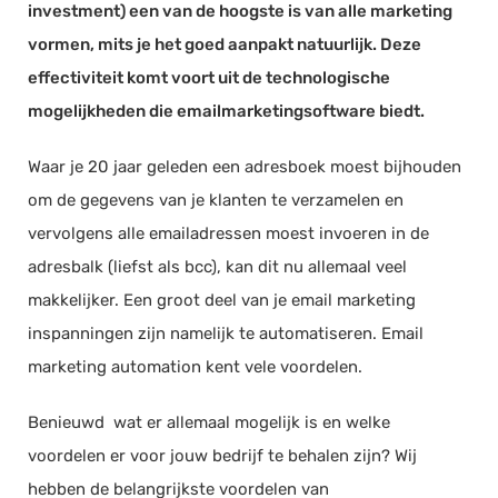
investment) een van de hoogste is van alle marketing
Documentmanagement
vormen, mits je het goed aanpakt natuurlijk. Deze
Projectmanagement
effectiviteit komt voort uit de technologische
Workflowmanagement
mogelijkheden die emailmarketingsoftware biedt.
Planning
Waar je 20 jaar geleden een adresboek moest bijhouden
Werkbonnen
om de gegevens van je klanten te verzamelen en
Rittenregistratie
vervolgens alle emailadressen moest invoeren in de
Webshop
adresbalk (liefst als bcc), kan dit nu allemaal veel
Kassa
makkelijker. Een groot deel van je email marketing
Voorraadbeheer
inspanningen zijn namelijk te automatiseren. Email
ERP
marketing automation kent vele voordelen.
Rapportage
Benieuwd wat er allemaal mogelijk is en welke
PSP
voordelen er voor jouw bedrijf te behalen zijn? Wij
Verlof en verzuim
hebben de belangrijkste voordelen van
HRM