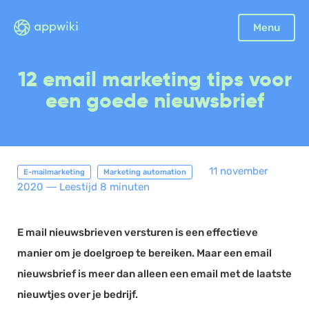
Sluiten
Menu
Boekhouding
12 email marketing tips voor
Facturatie
een goede nieuwsbrief
Aangifte
Bonnetjes
Debiteurenbeheer
11 november
E-mailmarketing
Marketing automation
Incasso
2020
―
Leestijd 8 minuten
Declaraties
Scan en herken
E mail nieuwsbrieven versturen is een effectieve
CRM
manier om je doelgroep te bereiken. Maar een email
Sales
nieuwsbrief is meer dan alleen een email met de laatste
Urenregistratie
nieuwtjes over je bedrijf.
Offerte