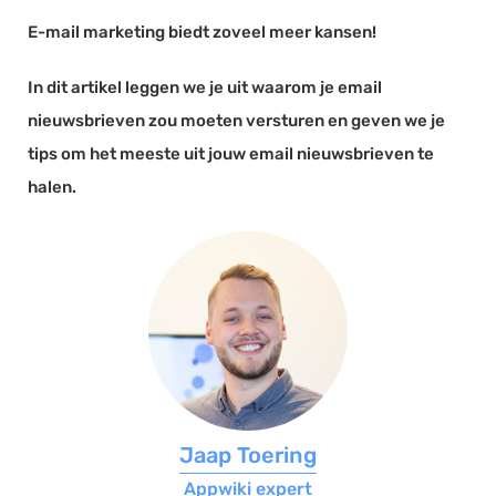
E-mail marketing biedt zoveel meer kansen!
Documentmanagement
Projectmanagement
In dit artikel leggen we je uit waarom je email
Workflowmanagement
nieuwsbrieven zou moeten versturen en geven we je
Planning
tips om het meeste uit jouw email nieuwsbrieven te
Werkbonnen
halen.
Rittenregistratie
Webshop
Kassa
Voorraadbeheer
ERP
Rapportage
PSP
Jaap Toering
Verlof en verzuim
Appwiki expert
HRM