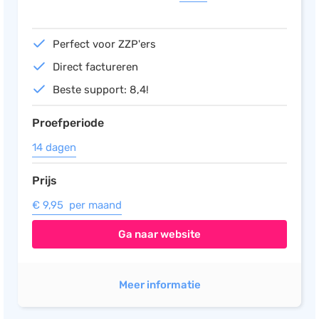
Salarisadministratie
Perfect voor ZZP'ers
Website
Direct factureren
Marketing automation
Beste support: 8,4!
Support
VoIP
Proefperiode
Chat
14 dagen
Helpdesk
Prijs
€ 9,95 per maand
Ga naar website
Meer informatie