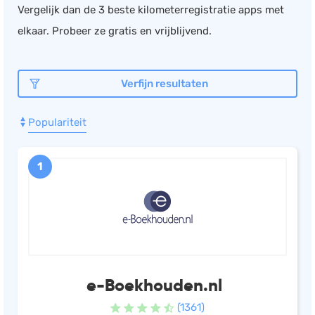
Vergelijk dan de 3 beste kilometerregistratie apps met
Documentmanagement
elkaar. Probeer ze gratis en vrijblijvend.
Projectmanagement
Workflowmanagement
Verfijn resultaten
Planning
Werkbonnen
Populariteit
Rittenregistratie
Webshop
1
Kassa
Voorraadbeheer
ERP
Rapportage
PSP
e-Boekhouden.nl
Verlof en verzuim
(1361)
HRM