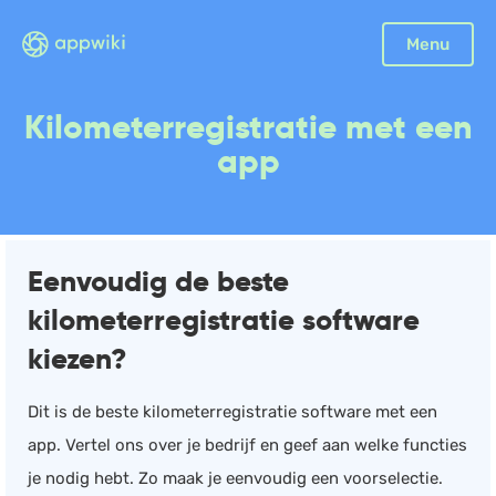
Sluiten
Menu
Boekhouding
Kilometerregistratie met een
Facturatie
app
Aangifte
Bonnetjes
Debiteurenbeheer
Eenvoudig de beste
Incasso
kilometerregistratie software
Declaraties
kiezen?
Scan en herken
CRM
Dit is de beste kilometerregistratie software met een
Sales
app. Vertel ons over je bedrijf en geef aan welke functies
Urenregistratie
je nodig hebt. Zo maak je eenvoudig een voorselectie.
Offerte