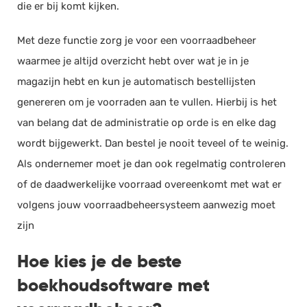
die er bij komt kijken.
Documentmanagement
Met deze functie zorg je voor een voorraadbeheer
Projectmanagement
waarmee je altijd overzicht hebt over wat je in je
Workflowmanagement
magazijn hebt en kun je automatisch bestellijsten
Planning
genereren om je voorraden aan te vullen. Hierbij is het
Werkbonnen
van belang dat de administratie op orde is en elke dag
Rittenregistratie
wordt bijgewerkt. Dan bestel je nooit teveel of te weinig.
Webshop
Als ondernemer moet je dan ook regelmatig controleren
Kassa
of de daadwerkelijke voorraad overeenkomt met wat er
Voorraadbeheer
volgens jouw voorraadbeheersysteem aanwezig moet
ERP
zijn
Rapportage
Hoe kies je de beste
PSP
boekhoudsoftware met
Verlof en verzuim
HRM