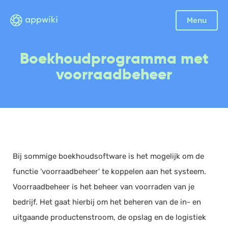
Sluiten
Menu
Boekhouding
Boekhoudprogramma met
Facturatie
voorraadbeheer
Aangifte
Bonnetjes
Debiteurenbeheer
Incasso
Declaraties
Bij sommige boekhoudsoftware is het mogelijk om de
Scan en herken
functie 'voorraadbeheer' te koppelen aan het systeem.
CRM
Voorraadbeheer is het beheer van voorraden van je
Sales
bedrijf. Het gaat hierbij om het beheren van de in- en
Urenregistratie
uitgaande productenstroom, de opslag en de logistiek
Offerte