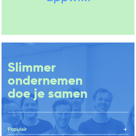
Slimmer
ondernemen
doe je samen
Populair