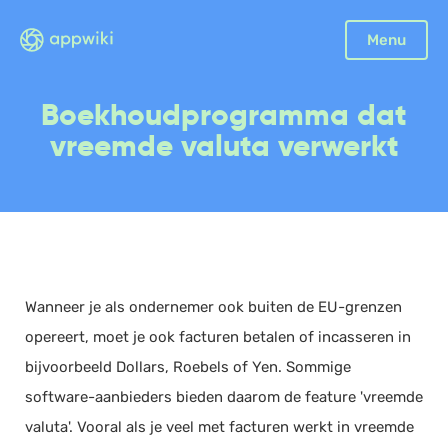
Sluiten
Menu
Boekhouding
Boekhoudprogramma dat
Facturatie
vreemde valuta verwerkt
Aangifte
Bonnetjes
Debiteurenbeheer
Incasso
Declaraties
Wanneer je als ondernemer ook buiten de EU-grenzen
Scan en herken
opereert, moet je ook facturen betalen of incasseren in
CRM
bijvoorbeeld Dollars, Roebels of Yen. Sommige
Sales
software-aanbieders bieden daarom de feature 'vreemde
Urenregistratie
valuta'. Vooral als je veel met facturen werkt in vreemde
Offerte