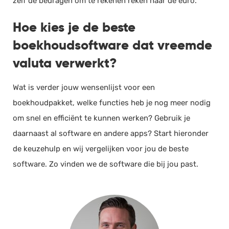
zelf de bedragen om te rekenen reken naar de euro.
Salarisadministratie
Hoe kies je de beste
Website
boekhoudsoftware dat vreemde
Marketing automation
valuta verwerkt?
Support
VoIP
Wat is verder jouw wensenlijst voor een
Chat
boekhoudpakket, welke functies heb je nog meer nodig
Helpdesk
om snel en efficiënt te kunnen werken? Gebruik je
daarnaast al software en andere apps? Start hieronder
de keuzehulp en wij vergelijken voor jou de beste
software. Zo vinden we de software die bij jou past.