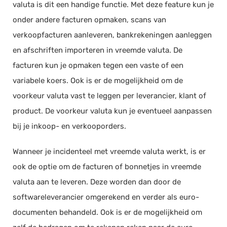
valuta is dit een handige functie. Met deze feature kun je
Documentmanagement
onder andere facturen opmaken, scans van
Projectmanagement
verkoopfacturen aanleveren, bankrekeningen aanleggen
Workflowmanagement
en afschriften importeren in vreemde valuta. De
Planning
facturen kun je opmaken tegen een vaste of een
variabele koers. Ook is er de mogelijkheid om de
Werkbonnen
voorkeur valuta vast te leggen per leverancier, klant of
Rittenregistratie
product. De voorkeur valuta kun je eventueel aanpassen
Webshop
bij je inkoop- en verkooporders.
Kassa
Voorraadbeheer
Wanneer je incidenteel met vreemde valuta werkt, is er
ERP
ook de optie om de facturen of bonnetjes in vreemde
Rapportage
valuta aan te leveren. Deze worden dan door de
PSP
softwareleverancier omgerekend en verder als euro-
Verlof en verzuim
documenten behandeld. Ook is er de mogelijkheid om
HRM