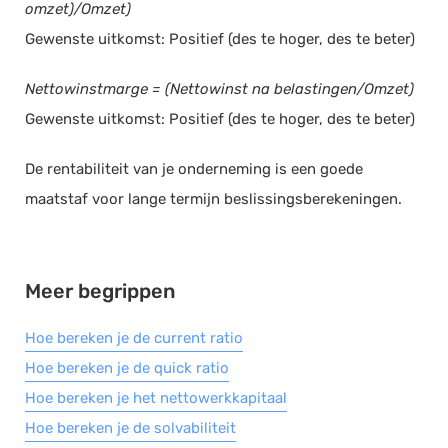
omzet)/Omzet)
Documentmanagement
Gewenste uitkomst: Positief (des te hoger, des te beter)
Projectmanagement
Nettowinstmarge = (Nettowinst na belastingen/Omzet)
Workflowmanagement
Gewenste uitkomst: Positief (des te hoger, des te beter)
Planning
Werkbonnen
De rentabiliteit van je onderneming is een goede
Rittenregistratie
maatstaf voor lange termijn beslissingsberekeningen.
Webshop
Kassa
Voorraadbeheer
Meer begrippen
ERP
Hoe bereken je de current ratio
Rapportage
Hoe bereken je de quick ratio
PSP
Hoe bereken je het nettowerkkapitaal
Verlof en verzuim
Hoe bereken je de solvabiliteit
HRM