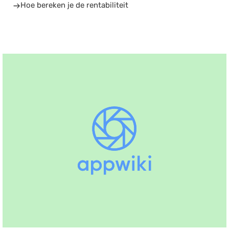
Hoe bereken je de rentabiliteit
Salarisadministratie
Website
Marketing automation
Support
VoIP
Chat
Helpdesk