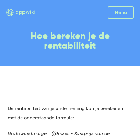
Sluiten
Menu
Boekhouding
Hoe bereken je de
Facturatie
rentabiliteit
Aangifte
Bonnetjes
Debiteurenbeheer
Incasso
Declaraties
Scan en herken
De rentabiliteit van je onderneming kun je berekenen
CRM
met de onderstaande formule:
Sales
Urenregistratie
Brutowinstmarge = ((Omzet – Kostprijs van de
Offerte