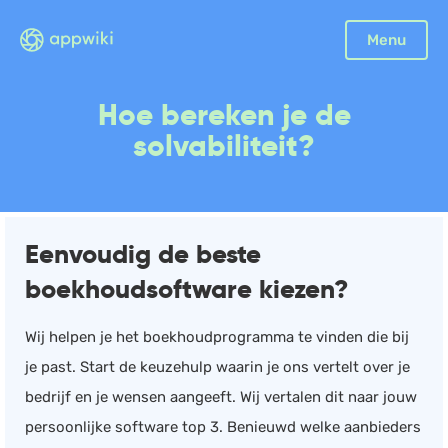
Sluiten
Menu
Boekhouding
Hoe bereken je de
Facturatie
solvabiliteit?
Aangifte
Bonnetjes
Debiteurenbeheer
Eenvoudig de beste
Incasso
boekhoudsoftware kiezen?
Declaraties
Scan en herken
Wij helpen je het boekhoudprogramma te vinden die bij
CRM
je past. Start de keuzehulp waarin je ons vertelt over je
Sales
bedrijf en je wensen aangeeft. Wij vertalen dit naar jouw
Urenregistratie
persoonlijke software top 3. Benieuwd welke aanbieders
Offerte