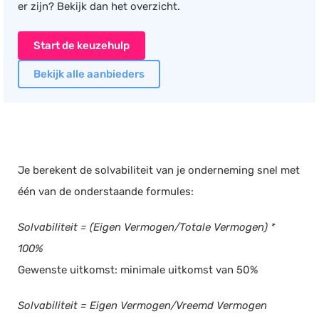
er zijn? Bekijk dan het overzicht.
Documentmanagement
Projectmanagement
Start de keuzehulp
Workflowmanagement
Bekijk alle aanbieders
Planning
Werkbonnen
Rittenregistratie
Webshop
Je berekent de solvabiliteit van je onderneming snel met
Kassa
één van de onderstaande formules:
Voorraadbeheer
Solvabiliteit = (Eigen Vermogen/Totale Vermogen) *
ERP
100%
Rapportage
Gewenste uitkomst: minimale uitkomst van 50%
PSP
Verlof en verzuim
Solvabiliteit = Eigen Vermogen/Vreemd Vermogen
HRM