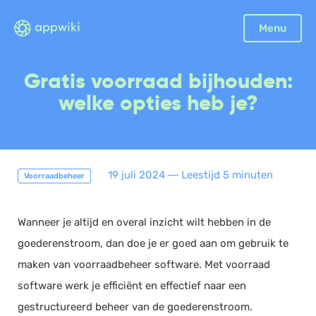
Menu
Boekhouding
Gratis voorraad bijhouden:
Facturatie
welke opties heb je?
Aangifte
Bonnetjes
Debiteurenbeheer
19 juli 2024
―
Leestijd 5 minuten
Voorraadbeheer
Incasso
Declaraties
Wanneer je altijd en overal inzicht wilt hebben in de
Scan en herken
goederenstroom, dan doe je er goed aan om gebruik te
CRM
maken van voorraadbeheer software. Met voorraad
Sales
software werk je efficiënt en effectief naar een
Urenregistratie
gestructureerd beheer van de goederenstroom.
Offerte