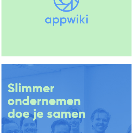
Slimmer
ondernemen
doe je samen