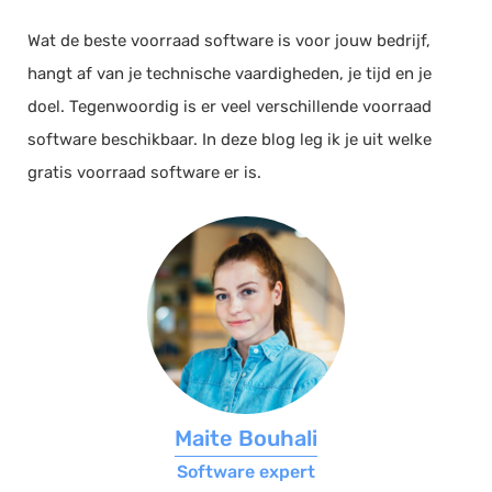
Documentmanagement
Wat de beste voorraad software is voor jouw bedrijf,
Projectmanagement
hangt af van je technische vaardigheden, je tijd en je
Workflowmanagement
doel. Tegenwoordig is er veel verschillende voorraad
software beschikbaar. In deze blog leg ik je uit welke
Planning
gratis voorraad software er is.
Werkbonnen
Rittenregistratie
Webshop
Kassa
Voorraadbeheer
ERP
Rapportage
PSP
Maite Bouhali
Verlof en verzuim
Software expert
HRM