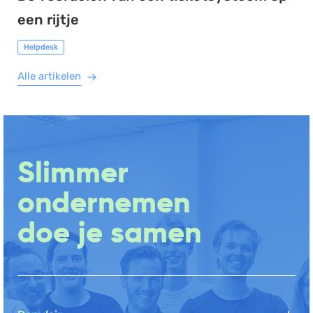
een rijtje
Helpdesk
Alle artikelen
Slimmer
ondernemen
doe je samen