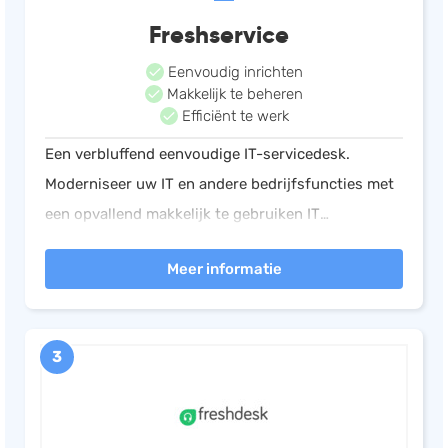
Freshservice
Eenvoudig inrichten
Makkelijk te beheren
Efficiënt te werk
Een verbluffend eenvoudige IT-servicedesk.
Moderniseer uw IT en andere bedrijfsfuncties met
een opvallend makkelijk te gebruiken IT
dienstverlening in de cloud. Kies net als 20.000
Meer informatie
anderen voor het gebruiksgemak van Freshservice!
3