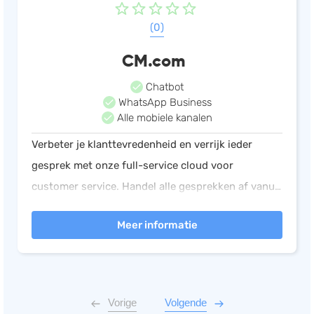
(0)
CM.com
Chatbot
WhatsApp Business
Alle mobiele kanalen
Verbeter je klanttevredenheid en verrijk ieder
gesprek met onze full-service cloud voor
customer service. Handel alle gesprekken af vanuit
één dashboard. Werk efficiënt samen tussen teams
Meer informatie
en automatiseer terugkerende verzoeken.
Vorige
Volgende