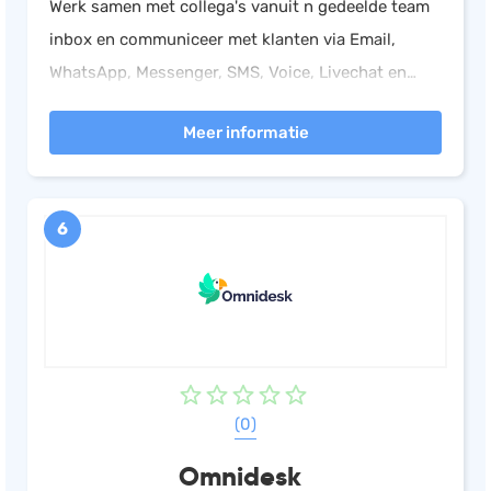
Werk samen met collega's vanuit n gedeelde team
inbox en communiceer met klanten via Email,
WhatsApp, Messenger, SMS, Voice, Livechat en
meer. Bouw binnen enkele minuten chatbots en
Meer informatie
automatiseer gesprekken via meerdere kanalen.
6
(0)
Omnidesk