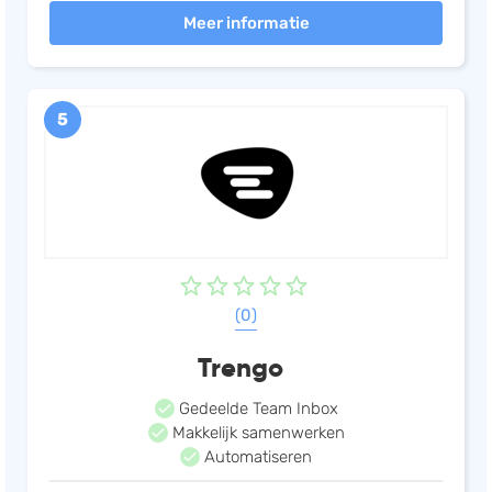
Meer informatie
Business Messages, Email en meer!
5
(0)
Trengo
Gedeelde Team Inbox
Makkelijk samenwerken
Automatiseren