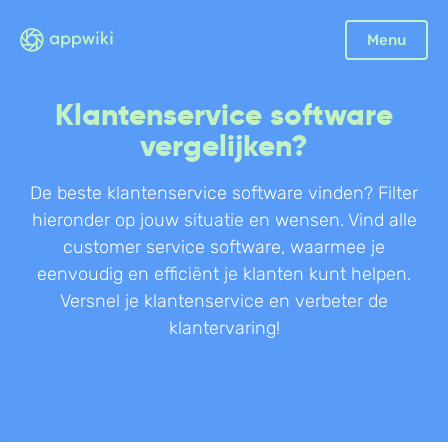
Sluiten
Menu
Boekhouding
Klantenservice software
Facturatie
vergelijken?
Aangifte
De beste klantenservice software vinden? Filter
Bonnetjes
hieronder op jouw situatie en wensen. Vind alle
Debiteurenbeheer
customer service software, waarmee je
Incasso
eenvoudig en efficiënt je klanten kunt helpen.
Declaraties
Versnel je klantenservice en verbeter de
Scan en herken
klantervaring!
CRM
Sales
Urenregistratie
Offerte