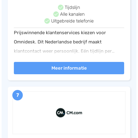
Tijdslijn
Alle kanalen
Uitgebreide telefonie
Prijswinnende klantenservices kiezen voor
Omnidesk. Dit Nederlandse bedrijf maakt
klantcontact weer persoonlijk. Eén tijdlijn per
klant, alle populaire kanalen, inclusief een
Meer informatie
telefoniekoppeling. Support en hosting in
Nederland.
7