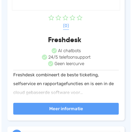
(0)
Freshdesk
AI chatbots
24/5 telefoonsupport
Geen leercurve
Freshdesk combineert de beste ticketing,
selfservice en rapportagefuncties en is een in de
cloud gebaseerde software voor
klantondersteuning. Alle abonnementen hebben
Meer informatie
24/7 e-mailondersteuning, en er is een gratis
versie!