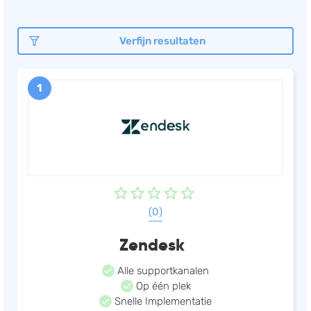
Documentmanagement
Verfijn resultaten
Projectmanagement
Workflowmanagement
1
Planning
Werkbonnen
Rittenregistratie
Webshop
Kassa
Voorraadbeheer
(0)
ERP
Zendesk
Rapportage
PSP
Alle supportkanalen
Op één plek
Verlof en verzuim
Snelle Implementatie
HRM