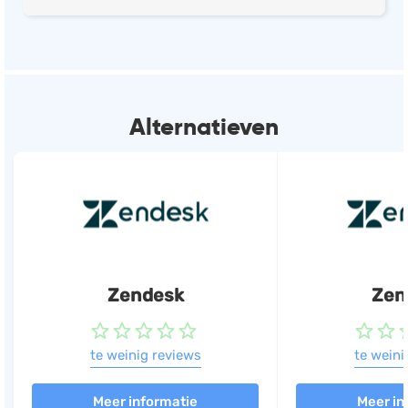
Alternatieven
Zendesk
Zen
te weinig reviews
te weini
Meer informatie
Meer in