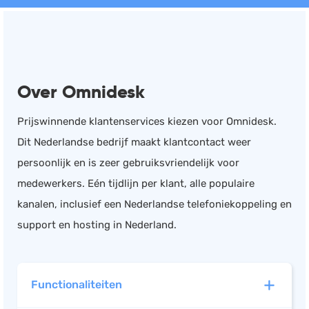
Documentmanagement
Projectmanagement
Workflowmanagement
Over Omnidesk
Planning
Werkbonnen
Prijswinnende klantenservices kiezen voor Omnidesk.
Rittenregistratie
Dit Nederlandse bedrijf maakt klantcontact weer
Webshop
persoonlijk en is zeer gebruiksvriendelijk voor
Kassa
medewerkers. Eén tijdlijn per klant, alle populaire
Voorraadbeheer
kanalen, inclusief een Nederlandse telefoniekoppeling en
ERP
support en hosting in Nederland.
Rapportage
PSP
Functionaliteiten
Verlof en verzuim
HRM