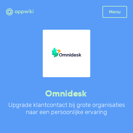
Sluiten
Menu
Boekhouding
Facturatie
Aangifte
Bonnetjes
Debiteurenbeheer
Incasso
Declaraties
Omnidesk
Scan en herken
Upgrade klantcontact bij grote organisaties
CRM
naar een persoonlijke ervaring
Sales
Urenregistratie
Offerte