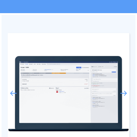
Documentmanagement
Projectmanagement
Workflowmanagement
Planning
Werkbonnen
Rittenregistratie
Webshop
Kassa
Voorraadbeheer
ERP
Rapportage
PSP
Verlof en verzuim
HRM