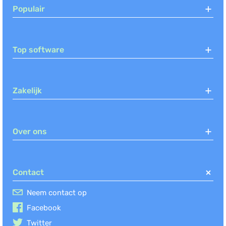
Populair
CRM (NL), Urenregistratie, Facturatie
(+6)
Top software
Pay.
Payment Service Providers
Zakelijk
Twinfield
Boekhouden, Debiteurenbeheer,
Facturatie
(+1)
Over ons
Compenda
Contact
CRM (NL), Projectmanagement,
Urenregistratie
(+2)
Neem contact op
Facebook
Exact
Twitter