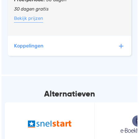
30 dagen gratis
Bekijk prijzen
Koppelingen
Payt B.V. heeft automatische koppelingen met de
volgende software:
Alternatieven
Moneybird
Boekhouden, Facturatie, Offerte
(+2)
e-Boekhouden.nl
Boekhouden, Facturatie,