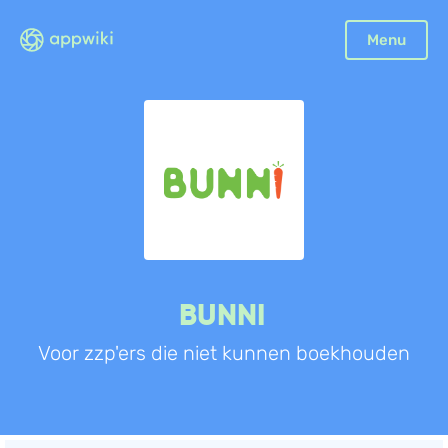
Sluiten
Menu
Boekhouding
Facturatie
Aangifte
Bonnetjes
Debiteurenbeheer
Incasso
Declaraties
BUNNI
Scan en herken
Voor zzp'ers die niet kunnen boekhouden
CRM
Sales
Urenregistratie
Offerte