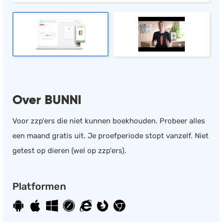
Salarisadministratie
Website
Marketing automation
Support
VoIP
Chat
Over BUNNI
Helpdesk
Voor zzp'ers die niet kunnen boekhouden. Probeer alles
een maand gratis uit. Je proefperiode stopt vanzelf. Niet
getest op dieren (wel op zzp'ers).
Platformen