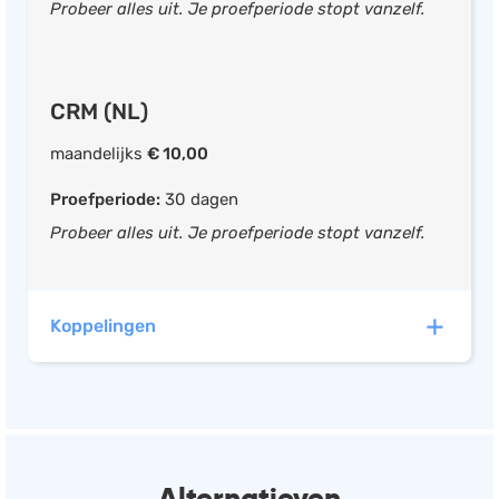
Probeer alles uit. Je proefperiode stopt vanzelf.
Periodieke facturatie
Offerte omzetten in factuur
iDEAL integratie
CRM (NL)
PayPal integratie
BTW aangifte overzicht
maandelijks
€ 10,00
Betalingsherinneringen
Proefperiode:
30 dagen
Boekhouding
Probeer alles uit. Je proefperiode stopt vanzelf.
Urenregistratie
CRM systeem
Koppelingen
Debiteurenbeheer
Urenregistratie
maandelijks
€ 10,00
Mobiele app beschikbaar
BUNNI heeft automatische koppelingen met de
Proefperiode:
30 dagen
Facturen opstellen
volgende software:
Probeer alles uit. Je proefperiode stopt vanzelf.
Offerte opstellen
Alternatieven