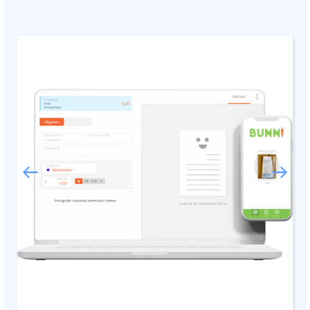
Documentmanagement
Projectmanagement
Workflowmanagement
Planning
Werkbonnen
Rittenregistratie
Webshop
Kassa
Voorraadbeheer
ERP
Rapportage
PSP
Verlof en verzuim
HRM