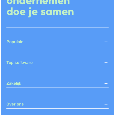
ondernemen
Klantenbestand beheren
doe je samen
Documentbeheer
Populair
Top software
Zakelijk
Over ons