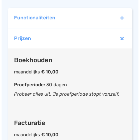
Functionaliteiten
Prijzen
Boekhouden
UBL ready
Boekhouden
Mobiele app beschikbaar
BTW overzicht
maandelijks
€ 10,00
BTW verlegd factureren
Proefperiode:
30 dagen
Facturen opstellen
Probeer alles uit. Je proefperiode stopt vanzelf.
Offerte opstellen
Betalingsherinnering opstellen
Debiteurenbeheer
Facturatie
Inkoopfacturen inboeken
maandelijks
€ 10,00
Urenregistratie