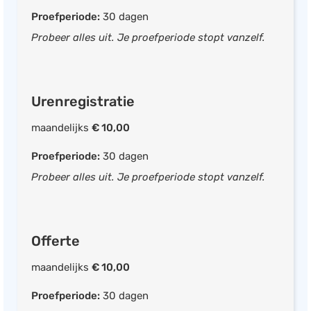
CRM systeem
Proefperiode:
30 dagen
Projectmanagement
Probeer alles uit. Je proefperiode stopt vanzelf.
Fiscaal
Urenregistratie
Facturatie
maandelijks
€ 10,00
UBL ready
Mobiele app beschikbaar
Proefperiode:
30 dagen
Offerte opstellen
Probeer alles uit. Je proefperiode stopt vanzelf.
Inkoopfacturen inboeken
Bankkoppeling
Offerte
Bankafschriften importeren
Eigen logo
maandelijks
€ 10,00
Factuur als PDF verzenden
Proefperiode:
30 dagen
Bijlagen bij factuur voegen