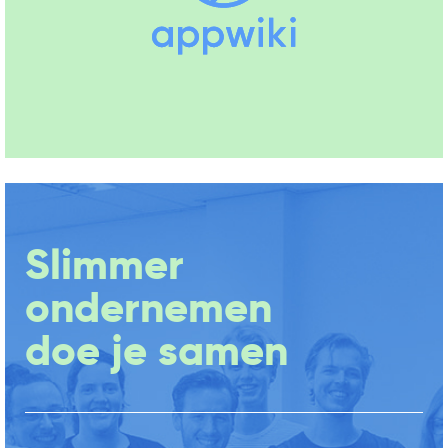
Slimmer
ondernemen
doe je samen