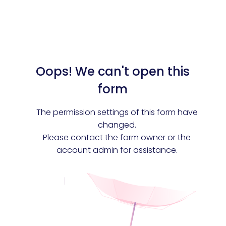
Documentmanagement
Projectmanagement
Workflowmanagement
Planning
Werkbonnen
Rittenregistratie
Webshop
Kassa
Voorraadbeheer
ERP
Rapportage
PSP
Verlof en verzuim
HRM