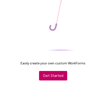
Salarisadministratie
Website
Marketing automation
Support
VoIP
Chat
Helpdesk