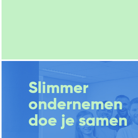
Slimmer
ondernemen
doe je samen