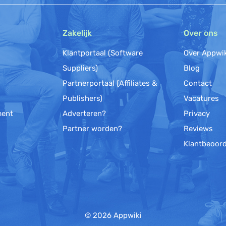
Zakelijk
Over ons
Klantportaal (Software
Over Appwi
Suppliers)
Blog
Partnerportaal (Affiliates &
Contact
Publishers)
Vacatures
ment
Adverteren?
Privacy
Partner worden?
Reviews
Klantbeoord
© 2026 Appwiki