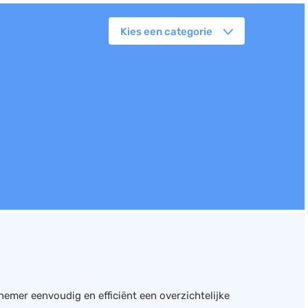
Kies een categorie
orkflowmanagement
lanning
erkbonnen
ittenregistratie
ebshop
assa
oorraadbeheer
nemer eenvoudig en efficiënt een overzichtelijke