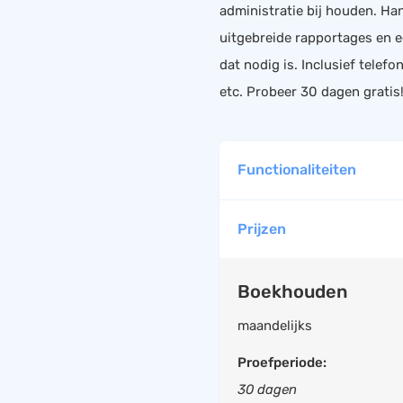
administratie bij houden. Ha
HRM
Helpdesk
uitgebreide rapportages en e
Salarisadministratie
dat nodig is. Inclusief tele
Website
etc. Probeer 30 dagen gratis
Functionaliteiten
Prijzen
Boekhouden
UBL ready
Boekhouden
BTW overzicht
Elektronische BTW a
maandelijks
BTW verlegd facture
Proefperiode:
Elektronische IB/Vp
30 dagen