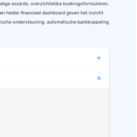
ndige wizards, overzichtelijke boekingsformulieren,
en helder financieel dashboard geven het inzicht
fonische ondersteuning, automatische bankkoppeling
!
angifte
ren
b