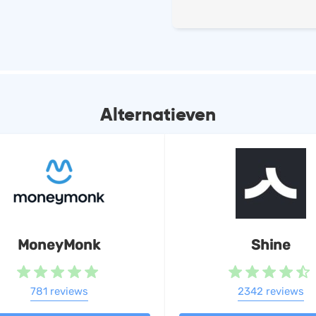
aangifte
Facturen opstellen
Betalingsherinnerin
opstellen
Debiteurenbeheer
Inkoopfacturen inb
Alternatieven
Bankkoppeling
Bankafschriften imp
MoneyMonk
Shine
781 reviews
2342 reviews