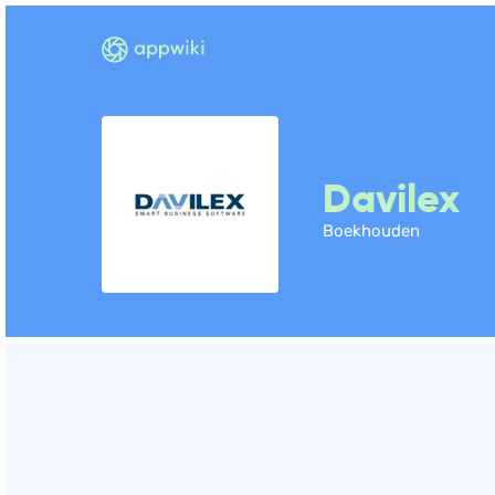
Davilex
Boekhouden