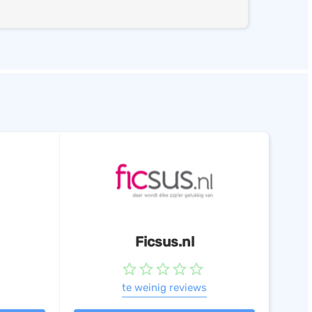
g
oeken
orteren
Ficsus.nl
te weinig reviews