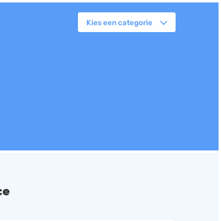
Kies een categorie
orkflowmanagement
lanning
erkbonnen
ittenregistratie
ebshop
assa
oorraadbeheer
ce