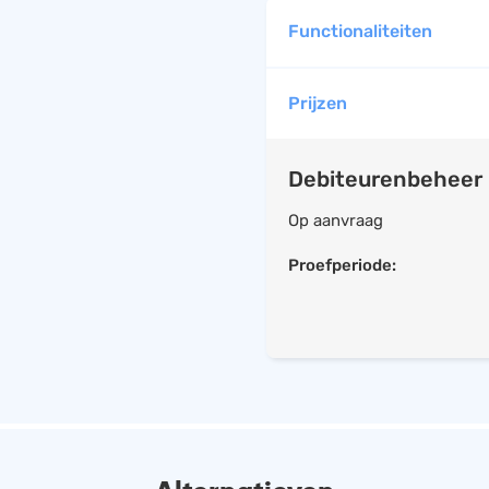
HRM
Helpdesk
Functionaliteiten
Salarisadministratie
Website
Prijzen
Debiteurenbeheer
Op aanvraag
Proefperiode: