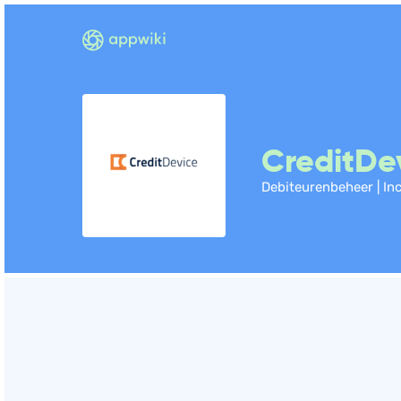
CreditDe
Debiteurenbeheer | In