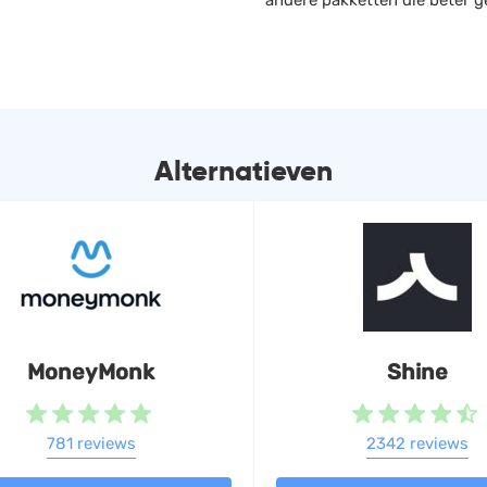
andere pakketten die beter ge
Alternatieven
MoneyMonk
Shine
781 reviews
2342 reviews