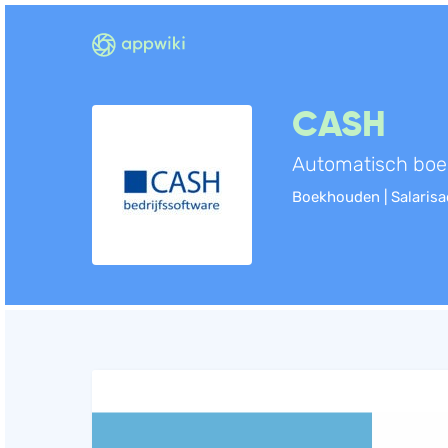
CASH
Automatisch boe
Boekhouden | Salarisa