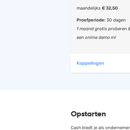
BTW overzicht
maandelijks
€ 32,50
Elektronische BTW a
Proefperiode:
30 dagen
BTW verlegd facture
1 maand gratis proberen 
Facturen opstellen
een online demo in!
Offerte opstellen
Betalingsherinnerin
opstellen
Koppelingen
Debiteurenbeheer
Inkoopfacturen inb
Scan & herken
CASH heeft automatische 
Vreemde valuta
Bankkoppeling
Biz
Opstarten
Bankafschriften imp
Boekh
Urenregistratie
Cash biedt je als ondernemer
CRM systeem