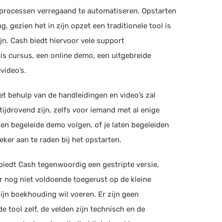
sprocessen verregaand te automatiseren. Opstarten
g, gezien het in zijn opzet een traditionele tool is
 AMRO
ijn. Cash biedt hiervoor vele support
is cursus, een online demo, een uitgebreide
video’s.
q
et behulp van de handleidingen en video’s zal
b
ijdrovend zijn, zelfs voor iemand met al enige
ouden, Facturatie, Urenregistratie
(+3)
n begeleide demo volgen, of je laten begeleiden
zeker aan te raden bij het opstarten.
obank
 biedt Cash tegenwoordig een gestripte versie,
 nog niet voldoende toegerust op de kleine
zyData
ijn boekhouding wil voeren. Er zijn geen
en herken
 tool zelf, de velden zijn technisch en de