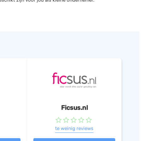
schikt zijn voor jou als kleine ondernemer.
Ficsus.nl
te weinig reviews