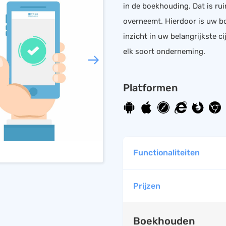
in de boekhouding. Dat is r
HRM
Helpdesk
overneemt. Hierdoor is uw bo
Salarisadministratie
inzicht in uw belangrijkste c
Website
elk soort onderneming.
Platformen
Functionaliteiten
Prijzen
Boekhouden
UBL ready
Boekhouden
Mobiele app beschik