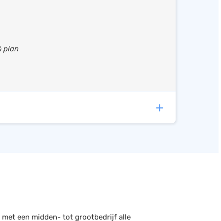
angifte
ren
& plan
g
oeken
koppelingen met de volgende software:
zCloud
orteren
ouden, Facturatie, CRM (NL)
(+2)
 met een midden- tot grootbedrijf alle