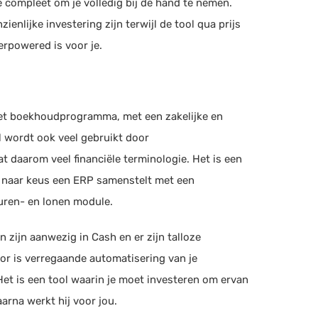
 compleet om je volledig bij de hand te nemen.
eChimp
ienlijke investering zijn terwijl de tool qua prijs
egistratie, Projectmanagement, Rittenregistratie
(+2)
verpowered is voor je.
 Software
ctmanagement, Facturatie, Urenregistratie
(+1)
et boekhoudprogramma, met een zakelijke en
ol wordt ook veel gebruikt door
i
ratie, Urenregistratie, CRM (NL)
(+5)
 daarom veel financiële terminologie. Het is een
e naar keus een ERP samenstelt met een
uren- en lonen module.
uit
ouden, Bonnetjes, Scan en herken
(+1)
n zijn aanwezig in Cash en er zijn talloze
or is verregaande automatisering van je
edbooks
Het is een tool waarin je moet investeren om ervan
rtage, Boekhouden
arna werkt hij voor jou.