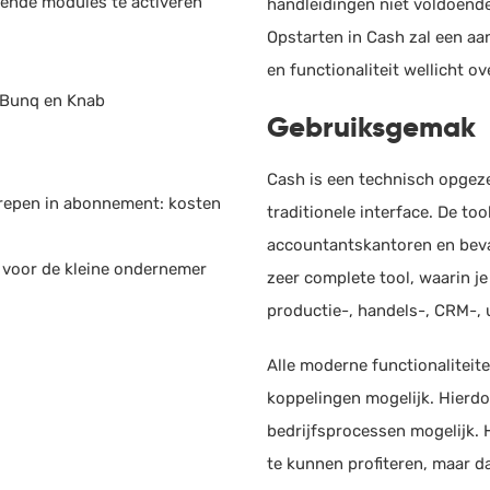
sende modules te activeren
handleidingen niet voldoende
Tim
Opstarten in Cash zal een aanz
Urenr
en functionaliteit wellicht o
f Bunq en Knab
LIFT
Gebruiksgemak
Proje
Cash is een technisch opgez
repen in abonnement: kosten
traditionele interface. De to
Yoob
Factu
accountantskantoren en bevat
 voor de kleine ondernemer
zeer complete tool, waarin j
productie-, handels-, CRM-, 
Bizc
Boekh
Alle moderne functionaliteite
koppelingen mogelijk. Hierdo
Spe
bedrijfsprocessen mogelijk. 
Rappo
te kunnen profiteren, maar da