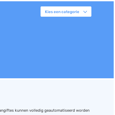
Kies een categorie
orkflowmanagement
lanning
erkbonnen
ittenregistratie
ebshop
assa
oorraadbeheer
angiftes kunnen volledig geautomatiseerd worden