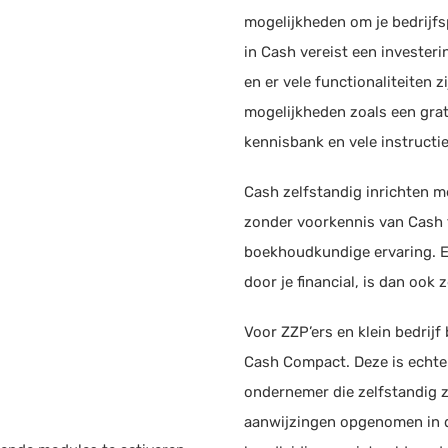
ING
mogelijkheden om je bedrijf
Kassasysteem
in Cash vereist een investerin
Voorraadbeheer
ABN
en er vele functionaliteiten z
mogelijkheden zoals een grat
kennisbank en vele instructie
Bun
Cash zelfstandig inrichten m
Kna
zonder voorkennis van Cash t
Boekh
boekhoudkundige ervaring. Ee
door je financial, is dan ook 
Rab
Voor ZZP’ers en klein bedrijf
Cash Compact. Deze is echter
Diz
ondernemer die zelfstandig z
Scan 
aanwijzingen opgenomen in de