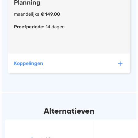
Planning
Voorraadbeheer
maandelijks
€ 149,00
Samenwerken met klant
Samenwerken met freelancers
Proefperiode:
14 dagen
Verlofregistratie
Koppelingen
Bessy buitendienst planning heeft automatische
koppelingen met de volgende software:
Alternatieven
Exact
Boekhouden, Facturatie,
Urenregistratie
(+25)