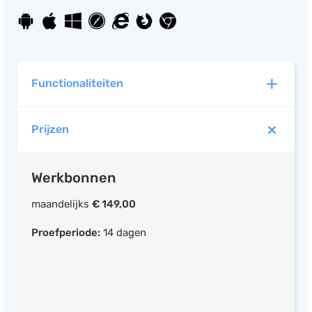
Salarisadministratie
Website
Marketing automation
Functionaliteiten
Support
VoIP
Prijzen
Werkbonnen
Chat
Helpdesk
Mobiele app beschikbaar
Werkbonnen
maandelijks
€ 149,00
Planning
Proefperiode:
14 dagen
Mobiele app beschikbaar
Urenregistratie
Rittenregistratie
CRM systeem