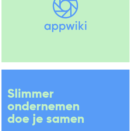
Chat, Help Desk (NL), Support
(+3)
Slimmer
ondernemen
doe je samen