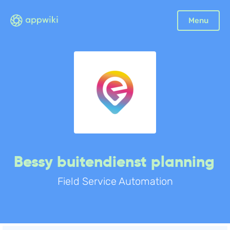
Sluiten
Menu
Boekhouding
Facturatie
Aangifte
Bonnetjes
Debiteurenbeheer
Incasso
Declaraties
Bessy buitendienst planning
Scan en herken
Field Service Automation
CRM
Sales
Urenregistratie
Offerte