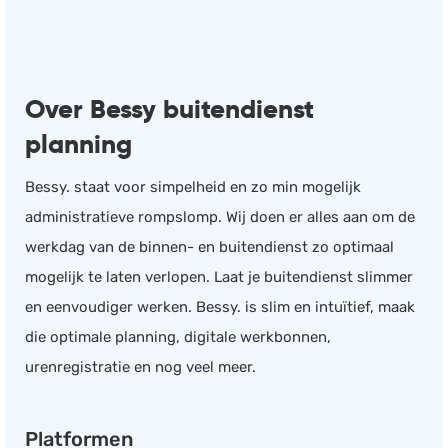
Documentmanagement
Projectmanagement
Workflowmanagement
Over Bessy buitendienst
Planning
planning
Werkbonnen
Bessy. staat voor simpelheid en zo min mogelijk
Rittenregistratie
administratieve rompslomp. Wij doen er alles aan om de
Webshop
werkdag van de binnen- en buitendienst zo optimaal
Kassa
mogelijk te laten verlopen. Laat je buitendienst slimmer
Voorraadbeheer
en eenvoudiger werken. Bessy. is slim en intuïtief, maak
ERP
die optimale planning, digitale werkbonnen,
Rapportage
urenregistratie en nog veel meer.
PSP
Verlof en verzuim
Platformen
HRM