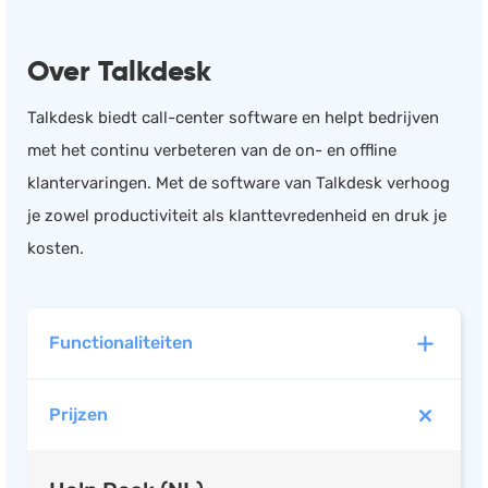
Documentmanagement
Over Talkdesk
Projectmanagement
Workflowmanagement
Talkdesk biedt call-center software en helpt bedrijven
Planning
met het continu verbeteren van de on- en offline
Werkbonnen
klantervaringen. Met de software van Talkdesk verhoog
Rittenregistratie
je zowel productiviteit als klanttevredenheid en druk je
Webshop
kosten.
Kassa
Voorraadbeheer
Functionaliteiten
ERP
Rapportage
Prijzen
PSP
Verlof en verzuim
HRM