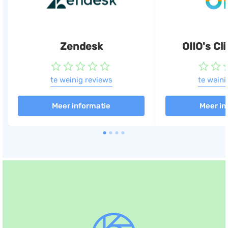
Zendesk
OIIO's Cl
te weinig reviews
te weini
Meer informatie
Meer in