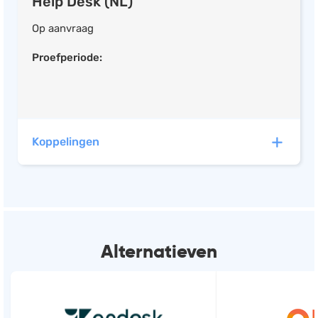
Help Desk (NL)
Salarisadministratie
Op aanvraag
Website
Proefperiode:
Marketing automation
Support
VoIP
Chat
Koppelingen
Helpdesk
Talkdesk heeft automatische koppelingen met de
volgende software:
Alternatieven
Pipedrive
CRM (NL), CRM (US), CRM (UK)
(+23)