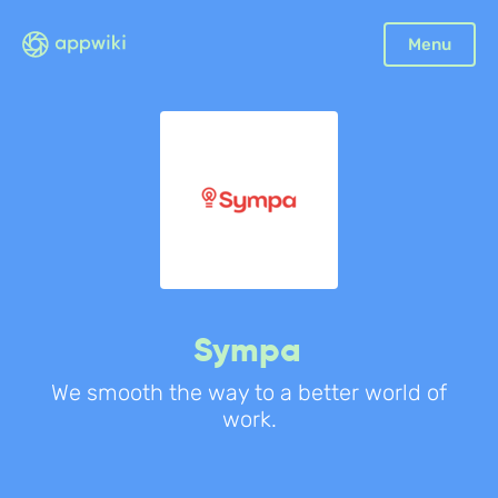
Sluiten
Menu
Boekhouding
Facturatie
Aangifte
Bonnetjes
Debiteurenbeheer
Incasso
Declaraties
Sympa
Scan en herken
We smooth the way to a better world of
CRM
work.
Sales
Urenregistratie
Offerte