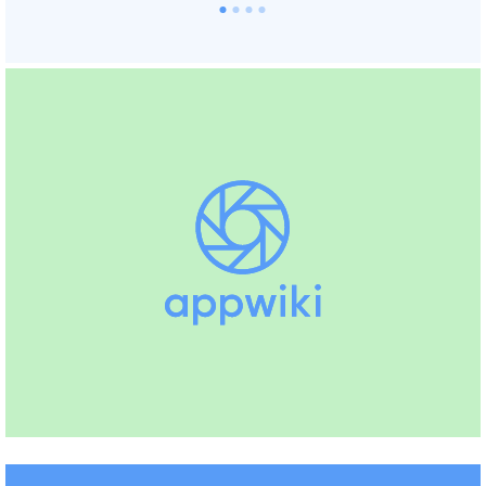
Unit4 Business Software N.V.
ERP (NL)
Recruitee
HRM
Microsoft Power BI
ADP
Payroll Software (US), PEO Services
(US), Payroll Software (CA)
(+5)
Klippa