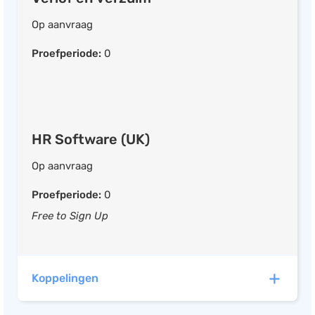
Digitaal ondertekenen
Op aanvraag
Werving en selectie
Contractbeheer
Proefperiode:
0
Competentiemanagement
Verzuimregistratie
HR Software (UK)
Op aanvraag
Proefperiode:
0
Free to Sign Up
Koppelingen