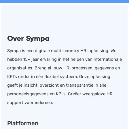
Documentmanagement
Projectmanagement
Workflowmanagement
Over Sympa
Planning
Werkbonnen
Sympa is een digitale multi-country HR-oplossing. We
Rittenregistratie
hebben 15+ jaar ervaring in het helpen van internationale
Webshop
organisaties. Breng al jouw HR-processen, gegevens en
Kassa
KPI's onder in één flexibel systeem. Onze oplossing
Voorraadbeheer
geeft je inzicht, overzicht en transparantie in alle
ERP
personeelsgegevens en KPI's. Creëer weergaloze HR
Rapportage
support voor iedereen.
PSP
Verlof en verzuim
Platformen
HRM