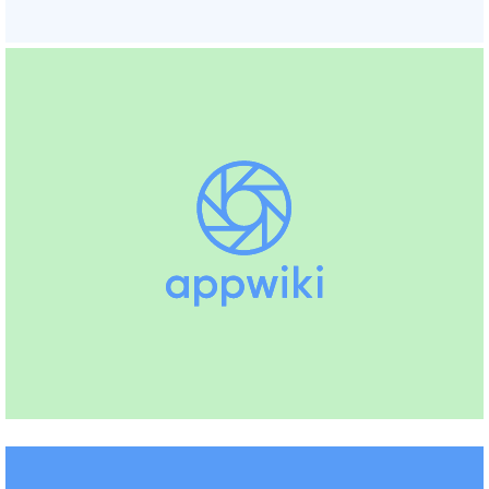
Boekhouden, Facturatie,
Urenregistratie
(+4)
SnelStart
Boekhouden, Facturatie, Kassa
(+8)
Bizcuit
Boekhouden, Bonnetjes, Scan en herken
(+1)
Nmbrs
Verlof en verzuim
Sympa
HRM, Verlof en verzuim,
Salarisadministratie
(+1)