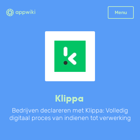
Sluiten
Menu
Boekhouding
Facturatie
Aangifte
Bonnetjes
Debiteurenbeheer
Incasso
Declaraties
Klippa
Scan en herken
Bedrijven declareren met Klippa: Volledig
CRM
digitaal proces van indienen tot verwerking
Sales
Urenregistratie
Offerte