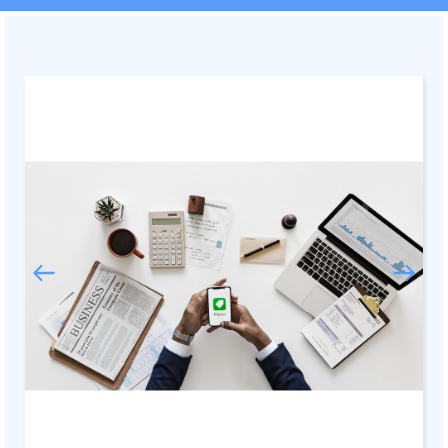
Documentmanagement
Projectmanagement
Workflowmanagement
Planning
Werkbonnen
Rittenregistratie
Webshop
Kassa
Voorraadbeheer
ERP
Rapportage
PSP
Verlof en verzuim
HRM