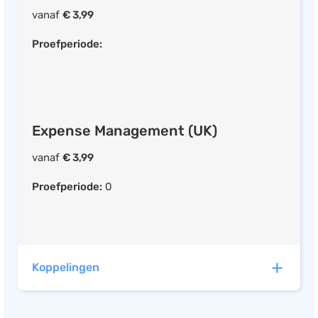
vanaf
€ 3,99
Proefperiode:
Expense Management (UK)
vanaf
€ 3,99
Proefperiode:
0
Koppelingen
Expense Management (DE)
vanaf
€ 5,00