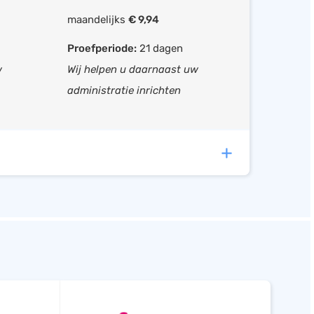
ren
maandelijks
€ 9,94
Proefperiode:
21 dagen
g
w
Wij helpen u daarnaast uw
administratie inrichten
oeken
sche koppelingen met de volgende software:
Member Software
administratie, Boekhouden