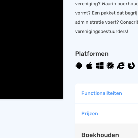
vereniging? Waarin boekhoudi
HRM
Helpdesk
vormt? Een pakket dat begri
Salarisadministratie
administratie voert? Conscr
Website
verenigingsbestuurders!
Platformen
Functionaliteiten
Prijzen
Boekhouden
Mobiele app beschik
Boekhouden
BTW overzicht