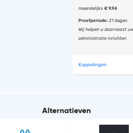
BTW verlegd facture
maandelijks
€ 9,94
Facturen opstellen
Proefperiode:
21 dagen
Betalingsherinnerin
Wij helpen u daarnaast u
opstellen
administratie inrichten
Debiteurenbeheer
Inkoopfacturen inb
Scan & herken
Koppelingen
Conscribo heeft automati
Alternatieven
My 
Leden