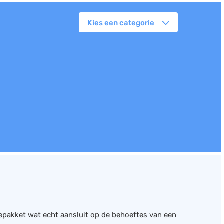
Kies een categorie
orkflowmanagement
lanning
erkbonnen
ittenregistratie
ebshop
assa
oorraadbeheer
tiepakket wat echt aansluit op de behoeftes van een