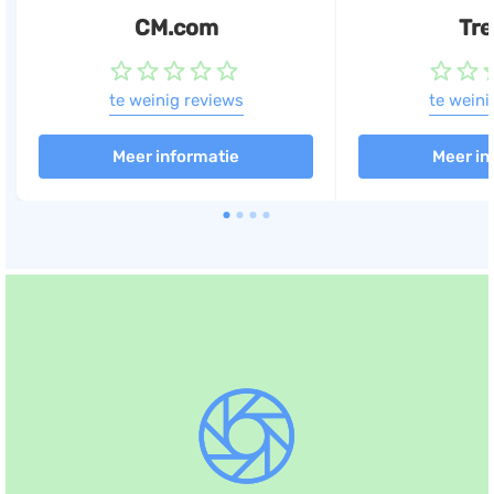
CM.com
Tr
te weinig reviews
te weini
Meer informatie
Meer in