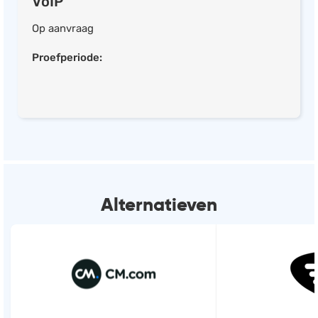
VoIP
Salarisadministratie
Op aanvraag
Website
Proefperiode:
Marketing automation
Support
VoIP
Chat
Helpdesk
Alternatieven