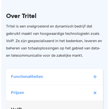
Documentmanagement
Over Tritel
Projectmanagement
Workflowmanagement
Tritel is een snelgroeiend en dynamisch bedrijf dat
Planning
gebruikt maakt van hoogwaardige technologieën zoals
Werkbonnen
VoIP. Ze zijn gespecialiseerd in het bedenken, leveren en
Rittenregistratie
beheren van totaaloplossingen op het gebied van data-
Webshop
en telecommunicatie voor de zakelijke markt.
Kassa
Voorraadbeheer
Functionaliteiten
ERP
Rapportage
Prijzen
PSP
Verlof en verzuim
HRM