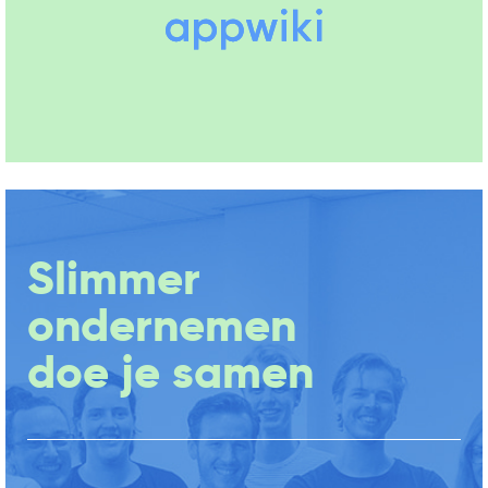
Slimmer
ondernemen
doe je samen