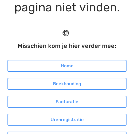
pagina niet vinden.
Documentmanagement
Projectmanagement
Workflowmanagement
Planning
Misschien kom je hier verder mee:
Werkbonnen
Rittenregistratie
Home
Webshop
Kassa
Boekhouding
Voorraadbeheer
ERP
Facturatie
Rapportage
PSP
Urenregistratie
Verlof en verzuim
HRM