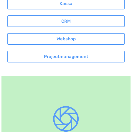
Kassa
Salarisadministratie
Website
CRM
Marketing automation
Support
Webshop
VoIP
Chat
Projectmanagement
Helpdesk