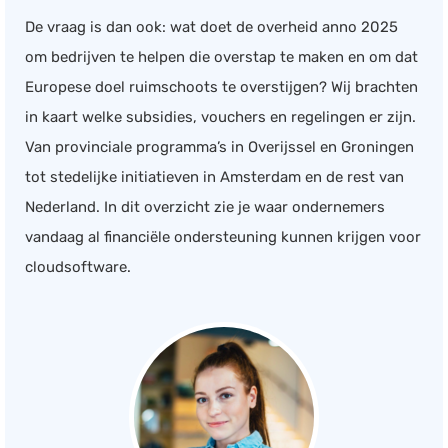
De vraag is dan ook: wat doet de overheid anno 2025
Salarisadministratie
om bedrijven te helpen die overstap te maken en om dat
Website
Europese doel ruimschoots te overstijgen? Wij brachten
Marketing automation
in kaart welke subsidies, vouchers en regelingen er zijn.
Support
Van provinciale programma’s in Overijssel en Groningen
VoIP
tot stedelijke initiatieven in Amsterdam en de rest van
Chat
Nederland. In dit overzicht zie je waar ondernemers
Helpdesk
vandaag al financiële ondersteuning kunnen krijgen voor
cloudsoftware.