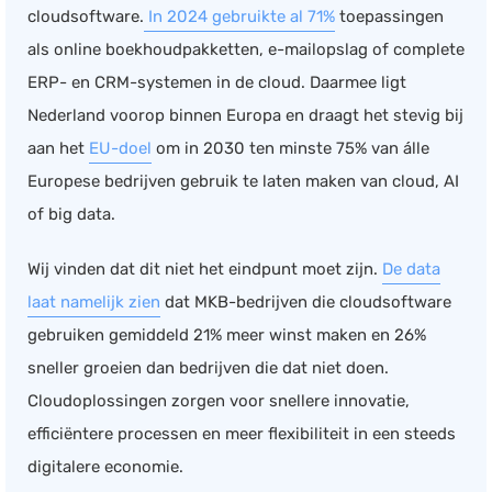
cloudsoftware.
In 2024 gebruikte al 71%
toepassingen
Documentmanagement
als online boekhoudpakketten, e-mailopslag of complete
Projectmanagement
ERP- en CRM-systemen in de cloud. Daarmee ligt
Workflowmanagement
Nederland voorop binnen Europa en draagt het stevig bij
Planning
aan het
EU-doel
om in 2030 ten minste 75% van álle
Werkbonnen
Europese bedrijven gebruik te laten maken van cloud, AI
Rittenregistratie
of big data.
Webshop
Wij vinden dat dit niet het eindpunt moet zijn.
De data
Kassa
laat namelijk zien
dat MKB-bedrijven die cloudsoftware
Voorraadbeheer
gebruiken gemiddeld 21% meer winst maken en 26%
ERP
sneller groeien dan bedrijven die dat niet doen.
Rapportage
Cloudoplossingen zorgen voor snellere innovatie,
PSP
efficiëntere processen en meer flexibiliteit in een steeds
Verlof en verzuim
digitalere economie.
HRM