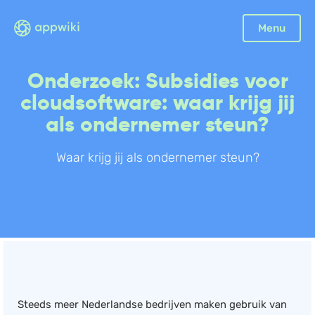
Sluiten
Menu
Boekhouding
Onderzoek: Subsidies voor
Facturatie
cloudsoftware: waar krijg jij
Aangifte
als ondernemer steun?
Bonnetjes
Waar krijg jij als ondernemer steun?
Debiteurenbeheer
Incasso
Declaraties
Scan en herken
CRM
Sales
Urenregistratie
Steeds meer Nederlandse bedrijven maken gebruik van
Offerte